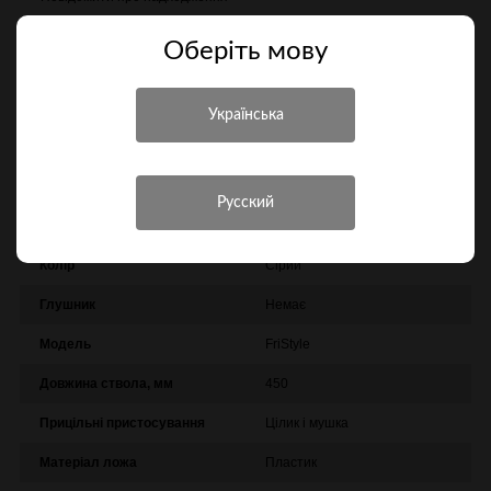
Оберiть мову
Порівняти
Характеристики
Інші характеристики
Виробник
Crosman
Колір
Сірий
Глушник
Немає
Модель
FriStyle
Довжина ствола, мм
450
Прицільні пристосування
Цілик і мушка
Матеріал ложа
Пластик