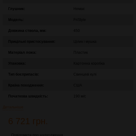
Глушник:
Немає
Модель:
FriStyle
Довжина ствола, мм:
450
Прицільні пристосування:
Цілик і мушка
Матеріал ложа:
Пластик
Упаковка:
Картонна коробка
Тип боєприпасів:
Свинцеві кулі
Країна походження:
США
Початкова швидкість:
190 м/с
Детальніше
6 721 грн.
Повідомити про надходження