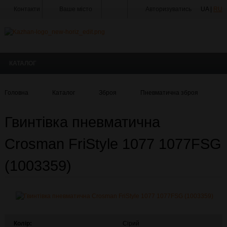
Контакти
Ваше місто
Авторизуватись
UA |
RU
Тир
Майстерня
КАТАЛОГ
Доставка
Оплата
Головна
Каталог
Зброя
Пневматична зброя
Г
Акції
Гвинтівка пневматична
Статті
та
Новини
Crosman FriStyle 1077 1077FSG
Виробники
(1003359)
Про
компанію
Галерея
Колір:
Сірий