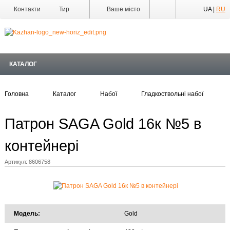
Контакти
Тир
Ваше місто
UA |
RU
Майстерня
Доставка
КАТАЛОГ
Оплата
Акції
Статті та Новини
Головна
Каталог
Набої
Гладкоствольні набої
Виробники
Патрон SAGA Gold 16к №5 в
Про компанію
Галерея
контейнері
Артикул:
8606758
Модель:
Gold