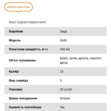
Характеристики
Інші характеристики
Виробник
Saga
Модель
Gold
Початкова швидкість, м / с
430 м/с
Бекас, кулик, дупель, перепіл,
Об'єкт полювання
дрізд
Калібр
16
Вид снаряда
5
Упаковка
25 шт/уп
Країна походження
Іспанія
Наявність контейнера
Так