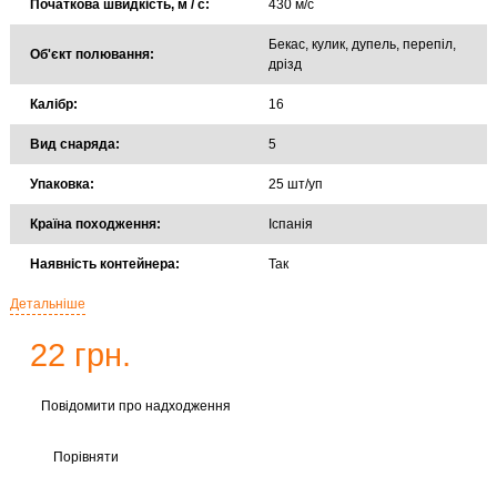
Початкова швидкість, м / с:
430 м/с
Бекас, кулик, дупель, перепіл,
Об'єкт полювання:
дрізд
Калібр:
16
Вид снаряда:
5
Упаковка:
25 шт/уп
Країна походження:
Іспанія
Наявність контейнера:
Так
Детальніше
22 грн.
Повідомити про надходження
Порівняти