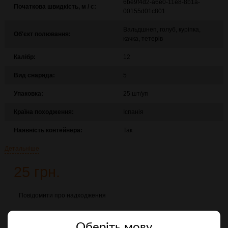
6be9f4d2-a6e0-11e8-8b1a-
Початкова швидкість, м / с:
00155d01c801
Вальдшнеп, голуб, куріпка,
Об'єкт полювання:
качка, тетерів
Калібр:
12
Вид снаряда:
5
Упаковка:
25 шт/уп
Країна походження:
Іспанія
Наявність контейнера:
Так
Детальніше
25 грн.
Повідомити про надходження
Порівняти
Оберiть мову