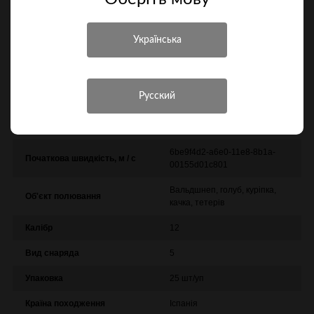
Характеристики
Інші характеристики
Виробник
Saga
Модель
High Speed 36
6be9f4d2-a6e0-11e8-8b1a-
Початкова швидкість, м / с
00155d01c801
Вальдшнеп, голуб, куріпка,
Об'єкт полювання
качка, тетерів
Калібр
12
Вид снаряда
5
Упаковка
25 шт/уп
Країна походження
Іспанія