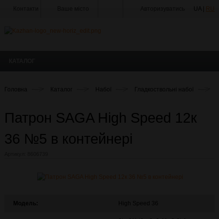
Контакти
Ваше місто
Авторизуватись
UA |
RU
Тир
Майстерня
КАТАЛОГ
Доставка
Оплата
Головна
Каталог
Набої
Гладкоствольні набої
Акції
Патрон SAGA High Speed 12к
Статті
та
Новини
36 №5 в контейнері
Виробники
Артикул:
8606739
Про
компанію
Галерея
Модель:
High Speed 36