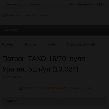
Контакти
Ваше місто
Авторизуватись
UA |
RU
Тир
Майстерня
КАТАЛОГ
Доставка
Оплата
Головна
Каталог
Набої
Гладкоствольні набої
Акції
Патрон ТАХО 16/70, пуля
Статті
та
Новини
Ураган, 5шт/уп (13.024)
Виробники
Артикул:
13.024
Про
компанію
Галерея
Калібр:
16