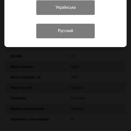
Характеристики
Інші характеристики
Виробник
Тахо
Калібр
16
Вид снаряда
Куля
Маса снаряда, гр.
29,5
Модель кулі
Ураган
Упаковка
25 шт/уп
Країна походження
Україна
Наявність контейнера
Ні