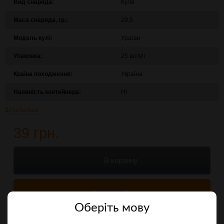
Вид снаряда:
Куля
Маса снаряда, гр.:
29,5
Модель кулі:
Ураган
Упаковка:
25 шт/уп
Країна походження:
Україна
Наявність контейнера:
Ні
Детальніше
39 грн.
В корзину
Купити в 1 клік
Оберiть мову
Порівняти