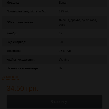
Модель:
Буран
Початкова швидкість, м / с:
395 м/с
Лисиця, дрохва, гусак, коза,
Об'єкт полювання:
вовк
Калібр:
12
Вид снаряда:
3/0
Упаковка:
25 шт/уп
Країна походження:
Україна
Наявність контейнера:
Ні
Детальніше
34.50 грн.
В корзину