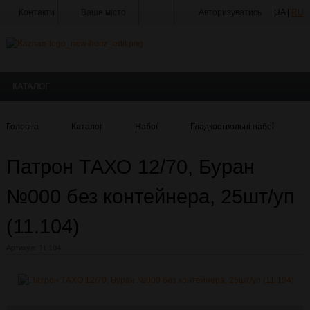
Контакти
Ваше місто
Авторизуватись
UA |
RU
Тир
Майстерня
КАТАЛОГ
Доставка
Оплата
Головна
Каталог
Набої
Гладкоствольні набої
Акції
Патрон ТАХО 12/70, Буран
Статті
та
Новини
№000 без контейнера, 25шт/уп
Виробники
(11.104)
Про
Артикул:
11.104
компанію
Галерея