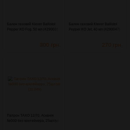
Балон газовий Klever Ballistol
Балон газовий Klever Ballistol
Pepper KO Fog, 50 мл (4290031)
Pepper KO Jet, 40 мл (4290047)
300 грн.
270 грн.
Патрон ТАХО 12/70, Асканія
№000 без контейнера, 25шт/уп.
(11.049)