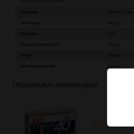
Інші характеристики
Виробник
Волмас (Украин
Тип товара
Кабура
Материал
Кожа
Додаткові параметри
Поясна
Колір
Чорний
Країна походження
Україна
Персональні рекомендації