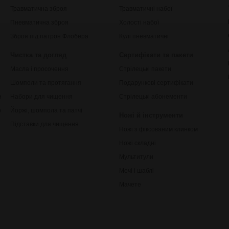
Травматична зброя
Травматичні набої
Пневматична зброя
Холості набої
Зброя під патрон Флобера
Кулі пневматичні
Чистка та догляд
Сертифікати та пакети
Масла і просочення
Стрілецькі пакети
Шомполи та протягання
Подарункові сертифікати
ки
Набори для чищення
Стрілецькі абонементи
рільби
Йоржі, шомпола та патчі
Ножі й інструменти
Підставки для чищення
Ножі з фіксованим клинком
Ножі складні
Мультитули
Мечі і шаблі
Мачете