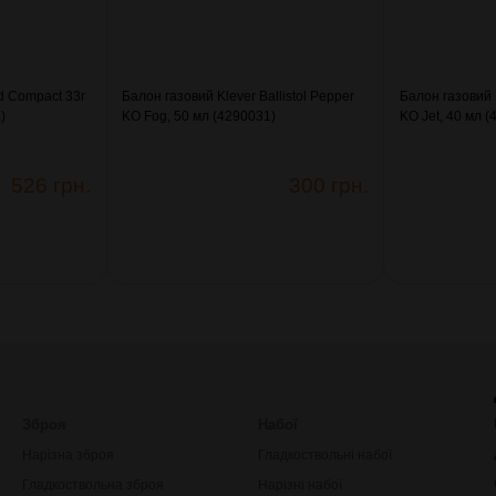
d Compact 33г
Балон газовий Klever Ballistol Pepper
Балон газовий K
)
KO Fog, 50 мл (4290031)
KO Jet, 40 мл 
526 грн.
300 грн.
Зброя
Набої
Нарізна зброя
Гладкоствольні набої
Гладкоствольна зброя
Нарізні набої