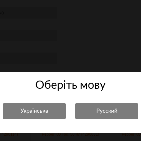
а)
Оберiть мову