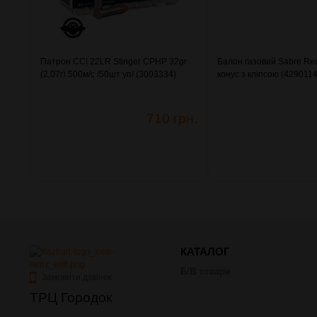
Патрон CCI 22LR Stinger CPHP 32gr
Балон газовий Sabre Re
(2,07г) 500м/с /50шт уп/ (3003334)
конус з кліпсою (4290114
710 грн.
КАТАЛОГ
Б/В товари
Замовити дзвінок
ТРЦ Городок