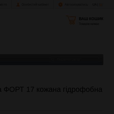
істо
Особистий кабінет
Авторизуватись
UA |
RU
ВАШ КОШИК
Товарів немає
 ФОРТ 17 кожана гідрофобна