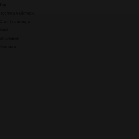
Тир
Послуги майстерні
Статті та огляди
Акції
Виробники
Контакти