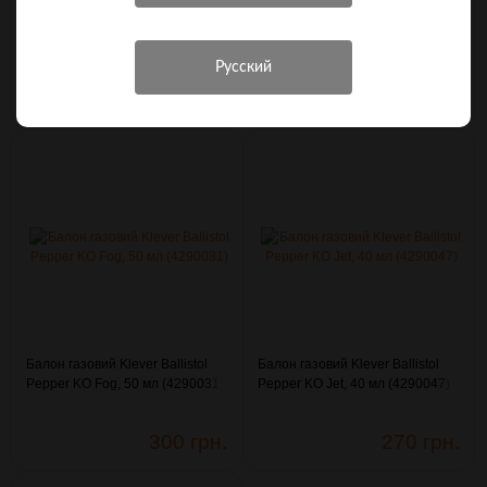
Патрон CCI 22LR Stinger CPHP
Балон газовий Sabre Red
32gr (2,07г) 500м/с /50шт уп/
Compact 33г конус з кліпсою
(3003334)
(4290114)
710 грн.
526 грн.
Балон газовий Klever Ballistol
Балон газовий Klever Ballistol
Pepper KO Fog, 50 мл (4290031)
Pepper KO Jet, 40 мл (4290047)
300 грн.
270 грн.