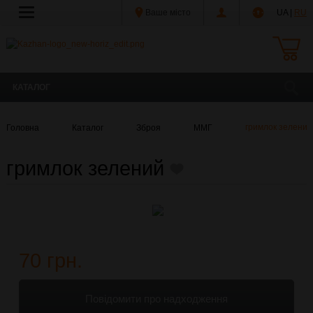
Ваше місто
UA |
RU
КАТАЛОГ
Головна
Каталог
Зброя
ММГ
гримлок зелений
гримлок зелений
70 грн.
Повідомити про надходження