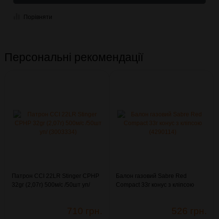
Порівняти
Персональні рекомендації
Патрон CCI 22LR Stinger CPHP
Балон газовий Sabre Red
32gr (2,07г) 500м/с /50шт уп/
Compact 33г конус з кліпсою
(3003334)
(4290114)
710 грн.
526 грн.