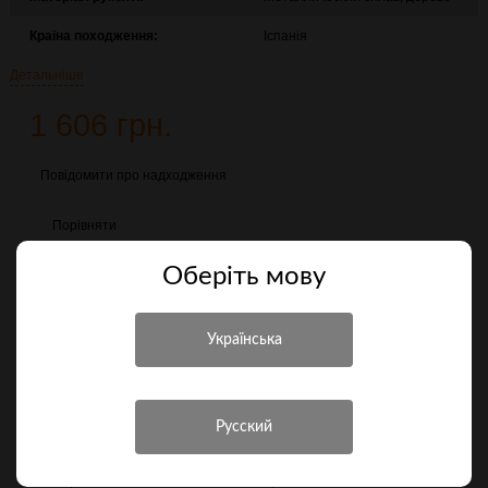
Країна походження:
Іспанія
Детальніше
1 606 грн.
Повідомити про надходження
Порівняти
Оберiть мову
Характеристики
Інші характеристики
Виробник
Denix
Матеріал
Метал
Вага, кг
1,19