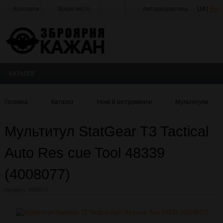
Контакти
Ваше місто
Авторизуватись
UA |
RU
Тир
Майстерня
Доставка
КАТАЛОГ
Оплата
Акції
Головна
Каталог
Ножі й інструменти
Мультитули
Статті
та
Мультитул StatGear T3 Tactical
Новини
Auto Res cue Tool 48339
Виробники
(4008077)
Про
компанію
Артикул:
4008077
Галерея