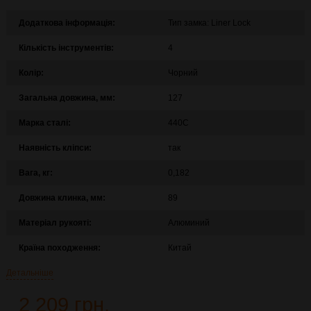
Додаткова інформація:
Тип замка: Liner Lock
Кількість інструментів:
4
Колір:
Чорний
Загальна довжина, мм:
127
Марка сталі:
440C
Наявність кліпси:
так
Вага, кг:
0,182
Довжина клинка, мм:
89
Матеріал рукояті:
Алюминий
Країна походження:
Китай
Детальніше
2 209 грн.