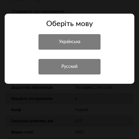
Повідомити про надходження
Оберiть мову
Порівняти
Характеристики
Інші характеристики
Виробник
StatGear
Додаткова інформація
Тип замка: Liner Lock
Кількість інструментів
4
Колір
Чорний
Загальна довжина, мм
127
Марка сталі
440C