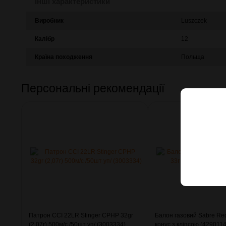
Інші характеристики
Виробник
Luszczek
Калібр
12
Країна походження
Польща
Персональні рекомендації
Патрон CCI 22LR Stinger CPHP 32gr
Балон газовий Sabre Re
(2,07г) 500м/с /50шт уп/ (3003334)
конус з кліпсою (4290114