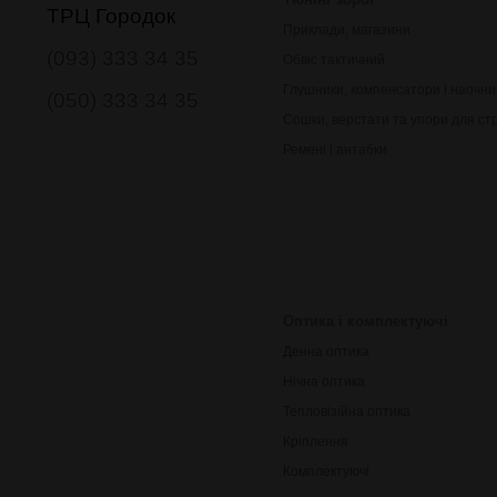
ТРЦ Городок
Приклади, магазини
(093) 333 34 35
Обвіс тактичний
Глушники, компенсатори і наочни
(050) 333 34 35
Сошки, верстати та упори для ст
Ремені і антабки
Оптика і комплектуючі
Денна оптика
Нічна оптика
Тепловізійна оптика
Кріплення
Комплектуючі