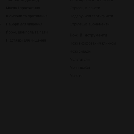
Масла і просочення
Стрілецькі пакети
Шомполи та протягання
Подарункові сертифікати
ки
Набори для чищення
Стрілецькі абонементи
рільби
Йоржі, шомпола та патчі
Ножі й інструменти
Підставки для чищення
Ножі з фіксованим клинком
Ножі складні
Мультитули
Мечі і шаблі
Мачете