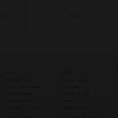
526 грн.
300 грн.
Зброя
Набої
Нарізна зброя
Гладкоствольні набої
Гладкоствольна зброя
Нарізні набої
Травматична зброя
Травматичні набої
Пневматична зброя
Холості набої
Зброя під патрон Флобера
Кулі пневматичні
Чистка та догляд
Сертифікати та пакети