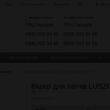
Акції
Статті та Новини
Виробники
Ще
Ваше м
Замовити дзвінок
Зворотній зв'язок
ТРЦ Городок
ТРЦ Городок
(066) 333 34 35
(093) 333 34 35
(068) 333 34 35
(050) 333 34 35
ЧИСТКА ТА ДОГЛЯД
СЕРТИФІКАТИ ТА ПАКЕТИ
чищення
Вішер для патчів LUSZCZEK кал. 12/16/20 (6007171)
Вішер для патчів LUSZC
Артикул:
6007171
Калібр:
12