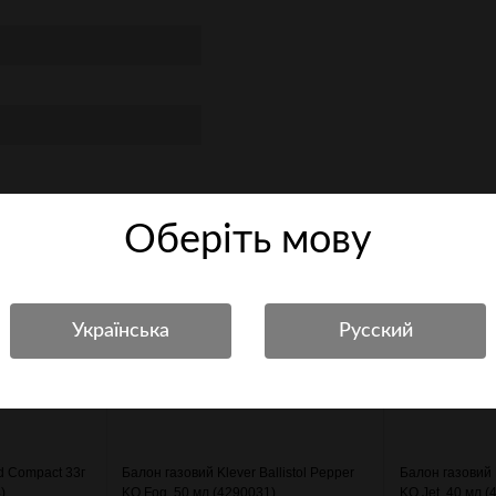
Оберiть мову
d Compact 33г
Балон газовий Klever Ballistol Pepper
Балон газовий K
)
KO Fog, 50 мл (4290031)
KO Jet, 40 мл 