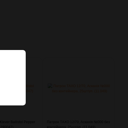
lever Ballistol Pepper
Патрон ТАХО 12/70, Асканія №000 без
(4290047)
контейнера, 25шт/уп. (11.049)