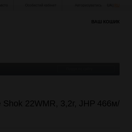
істо
Особистий кабінет
Авторизуватись
UA |
RU
ВАШ КОШИК
Shok 22WMR, 3,2г, JHP 466м/