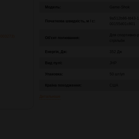
Модель:
Game-Shok
9a512b86-fd43-1
Початкова швидкість, м / с:
00155d01c801
Для спортивно-
Об'єкт полювання:
стрільби
Енергія, Дж:
352 Дж
Вид пулі:
JHP
Упаковка:
50 шт/уп
Країна походження:
США
Детальніше