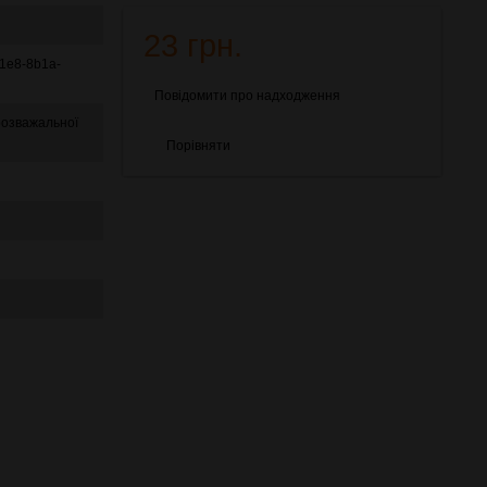
23 грн.
1e8-8b1a-
Повідомити про надходження
розважальної
Порівняти