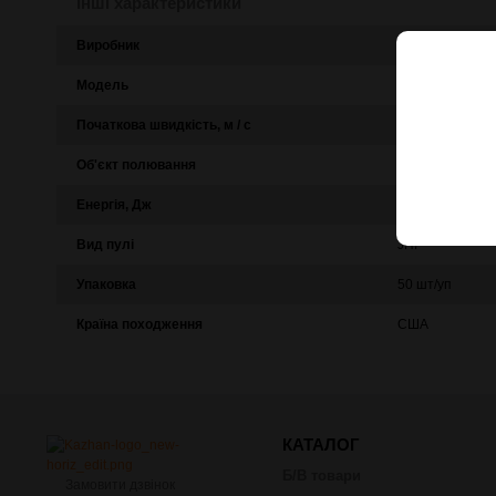
Інші характеристики
Виробник
Federal
Модель
Game-Shok
Початкова швидкість, м / с
9a512b86-fd43
Об'єкт полювання
Для спортивно-
Енергія, Дж
352 Дж
Вид пулі
JHP
Упаковка
50 шт/уп
Країна походження
США
КАТАЛОГ
Б/В товари
Замовити дзвінок