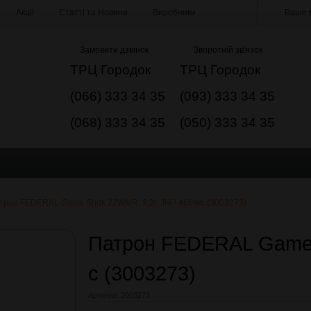
Акції
Статті та Новини
Виробники
Ваше м
Замовити дзвінок
Зворотній зв'язок
ТРЦ Городок
ТРЦ Городок
(066) 333 34 35
(093) 333 34 35
(068) 333 34 35
(050) 333 34 35
трон FEDERAL Game Shok 22WMR, 3,2г, JHP 466м/с (3003273)
Патрон FEDERAL Game 
с (3003273)
Артикул:
3003273