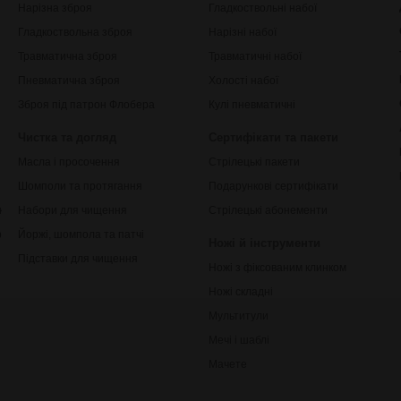
Нарізна зброя
Гладкоствольні набої
Гладкоствольна зброя
Нарізні набої
Травматична зброя
Травматичні набої
Пневматична зброя
Холості набої
Зброя під патрон Флобера
Кулі пневматичні
Чистка та догляд
Сертифікати та пакети
Масла і просочення
Стрілецькі пакети
Шомполи та протягання
Подарункові сертифікати
ки
Набори для чищення
Стрілецькі абонементи
рільби
Йоржі, шомпола та патчі
Ножі й інструменти
Підставки для чищення
Ножі з фіксованим клинком
Ножі складні
Мультитули
Мечі і шаблі
Мачете