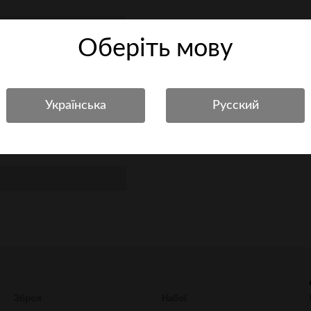
Оберiть мову
-11e8-8b1a-00155d01c801
розважальної стрільби
Зброя
Набої