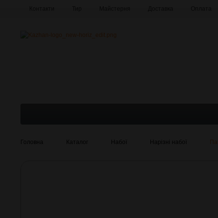
Контакти
Тир
Майстерня
Доставка
Оплата
Про компанію
Галерея
Головна
Каталог
Набої
Нарізні набої
Па