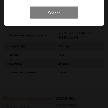
Характеристики
Інші характеристики
Виробник
GGG
a422f05e-fc7f-11e8-8b1a-
Початкова швидкість, м / с
00155d01c801
Енергія, Дж
3375 Дж
Вид пулі
FMJ
Упаковка
20 шт/уп
Країна походження
Литва
ДОДАТКОВО
Про компанію
Замовити дзвінок