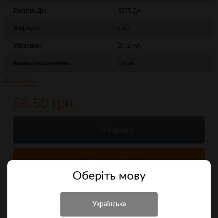
Енергія, Дж:
3375 Дж
Вид пулі:
FMJ
Упаковка:
20 шт/уп
Країна походження:
Литва
Детальніше
56.50 грн.
В корзину
Купити в 1 клік
Оберiть мову
Порівняти