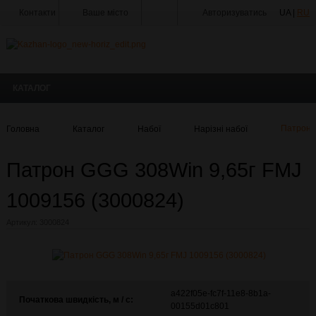
Контакти
Ваше місто
Авторизуватись
UA |
RU
Тир
Майстерня
КАТАЛОГ
Доставка
Оплата
Головна
Каталог
Набої
Нарізні набої
Патрон 
Акції
Патрон GGG 308Win 9,65г FMJ
Статті
та
Новини
1009156 (3000824)
Виробники
Артикул:
3000824
Про
компанію
Галерея
a422f05e-fc7f-11e8-8b1a-
Початкова швидкість, м / с:
00155d01c801