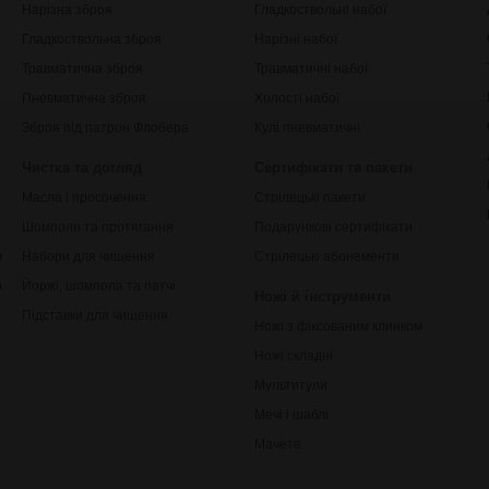
Нарізна зброя
Гладкоствольні набої
Гладкоствольна зброя
Нарізні набої
Травматична зброя
Травматичні набої
Пневматична зброя
Холості набої
Зброя під патрон Флобера
Кулі пневматичні
Чистка та догляд
Сертифікати та пакети
Масла і просочення
Стрілецькі пакети
Шомполи та протягання
Подарункові сертифікати
ки
Набори для чищення
Стрілецькі абонементи
рільби
Йоржі, шомпола та патчі
Ножі й інструменти
Підставки для чищення
Ножі з фіксованим клинком
Ножі складні
Мультитули
Мечі і шаблі
Мачете