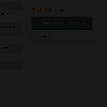
c
154.50 грн.
1e8-8b1a-
Повідомити про надходження
розважальної
Порівняти
g HPBT