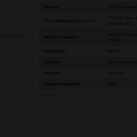
Модель:
.308 Win subsoni
9f726600-f94e-1
Початкова швидкість, м / с:
00155d01c801
Для спортивно-
Об'єкт полювання:
стрільби
Енергія, Дж:
560 Дж
Вид пулі:
Sierra MatchKin
Упаковка:
20 шт/уп
Країна походження:
США
Детальніше