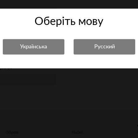
Оберiть мову
ic
-11e8-8b1a-00155d01c801
розважальної стрільби
ng HPBT
Зброя
Набої