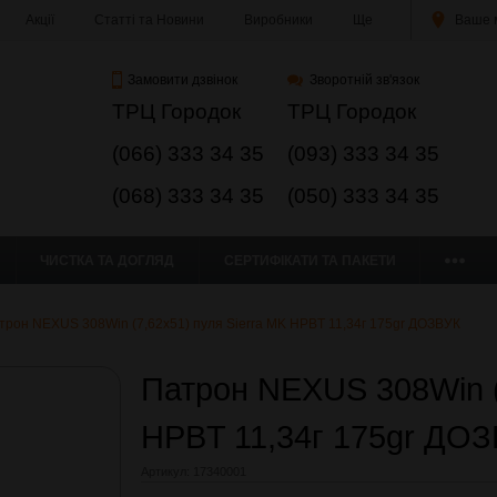
Акції
Статті та Новини
Виробники
Ще
Ваше м
Замовити дзвінок
Зворотній зв'язок
ТРЦ Городок
ТРЦ Городок
(066) 333 34 35
(093) 333 34 35
(068) 333 34 35
(050) 333 34 35
ЧИСТКА ТА ДОГЛЯД
СЕРТИФІКАТИ ТА ПАКЕТИ
трон NEXUS 308Win (7,62x51) пуля Sierra MK HPBT 11,34г 175gr ДОЗВУК
Патрон NEXUS 308Win (
HPBT 11,34г 175gr ДО
Артикул:
17340001