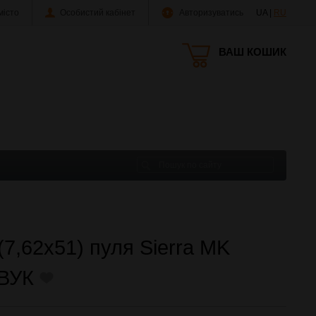
істо
Особистий кабінет
Авторизуватись
UA |
RU
ВАШ КОШИК
7,62x51) пуля Sierra MK
ЗВУК