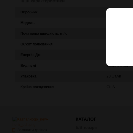
Інші характеристики
Виробник
Nexus
Модель
.308 Win subson
Початкова швидкість, м / с
9f726600-f94e
Об'єкт полювання
Для спортивно-
Енергія, Дж
560 Дж
Вид пулі
Sierra MatchKi
Упаковка
20 шт/уп
Країна походження
США
КАТАЛОГ
Б/В товари
Замовити дзвінок