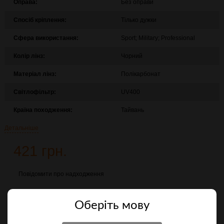
Оправа:
Без оправи
Спосіб кріплення:
Тілько дужки
Сфера використання:
Sport; Military; Professional
Колір лінз:
Чорний
Матеріал лінз:
Полікарбонат
Світлофільтр:
UV400
Країна походження:
Тайвань
Детальніше
421 грн.
Повідомити про надходження
Порівняти
Оберiть мову