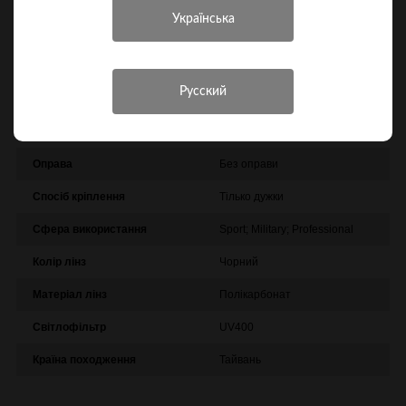
Характеристики
Інші характеристики
Змінні лінзи
Немає
Виробник
Pyramex
Оправа
Без оправи
Спосіб кріплення
Тілько дужки
Сфера використання
Sport; Military; Professional
Колір лінз
Чорний
Матеріал лінз
Полікарбонат
Світлофільтр
UV400
Країна походження
Тайвань