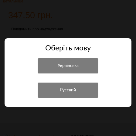
Детальніше
347.50 грн.
Повідомити про надходження
Порівняти
Оберiть мову
Характеристики
Інші характеристики
Виробник
Victorinox
Країна походження
Швейцарія