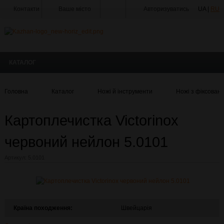
Контакти
Ваше місто
Авторизуватись
UA |
RU
Тир
Майстерня
КАТАЛОГ
Доставка
Оплата
Головна
Каталог
Ножі й інструменти
Ножі з фіксован
Акції
Картоплечистка Victorinox
Статті
та
Новини
червоний нейлон 5.0101
Виробники
Артикул:
5.0101
Про
компанію
Галерея
Країна походження:
Швейцарія