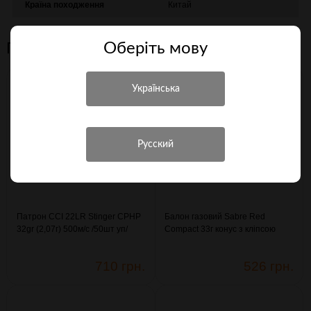
Країна походження
Китай
Персональні рекомендації
Оберiть мову
Патрон CCI 22LR Stinger CPHP
Балон газовий Sabre Red
32gr (2,07г) 500м/с /50шт уп/
Compact 33г конус з кліпсою
(3003334)
(4290114)
710 грн.
526 грн.