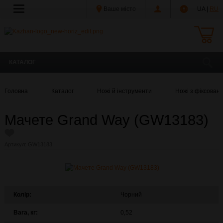
Ваше місто
UA |
RU
КАТАЛОГ
Головна
Каталог
Ножі й інструменти
Ножі з фіксован
Мачете Grand Way (GW13183)
Артикул:
GW13183
Колір:
Чорний
Вага, кг:
0,52