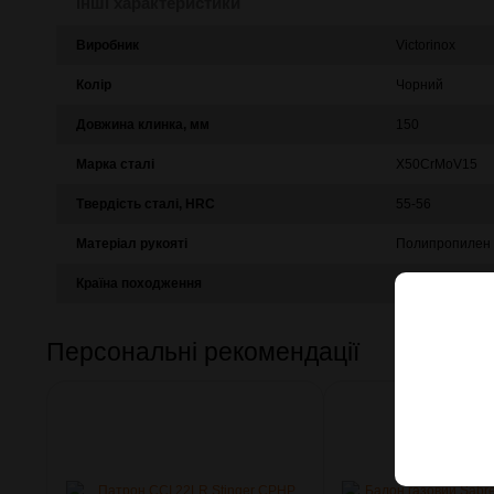
Інші характеристики
Виробник
Victorinox
Колір
Чорний
Довжина клинка, мм
150
Марка сталі
X50CrMoV15
Твердість сталі, HRC
55-56
Матеріал рукояті
Полипропилен
Країна походження
Швейцарія
Персональні рекомендації