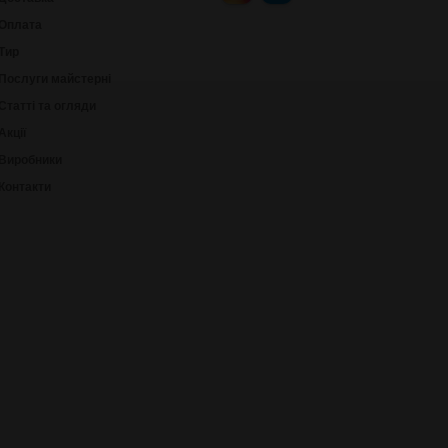
Оплата
Тир
Послуги майстерні
Статті та огляди
Акції
Виробники
Контакти