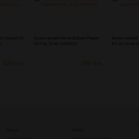
d Compact 33г
Балон газовий Klever Ballistol Pepper
Балон газовий K
)
KO Fog, 50 мл (4290031)
KO Jet, 40 мл 
526 грн.
300 грн.
Зброя
Набої
Нарізна зброя
Гладкоствольні набої