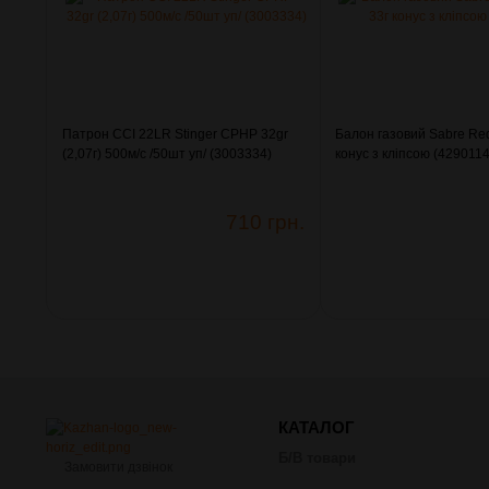
Патрон CCI 22LR Stinger CPHP 32gr
Балон газовий Sabre Re
(2,07г) 500м/с /50шт уп/ (3003334)
конус з кліпсою (4290114
710 грн.
КАТАЛОГ
Б/В товари
Замовити дзвінок