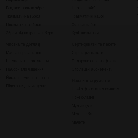
Гладкоствольна зброя
Нарізні набої
Травматична зброя
Травматичні набої
Пневматична зброя
Холості набої
Зброя під патрон Флобера
Кулі пневматичні
Чистка та догляд
Сертифікати та пакети
Масла і просочення
Стрілецькі пакети
Шомполи та протягання
Подарункові сертифікати
ки
Набори для чищення
Стрілецькі абонементи
рільби
Йоржі, шомпола та патчі
Ножі й інструменти
Підставки для чищення
Ножі з фіксованим клинком
Ножі складні
Мультитули
Мечі і шаблі
Мачете