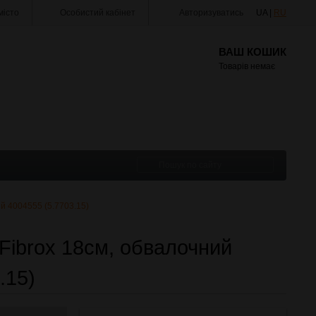
істо
Особистий кабінет
Авторизуватись
UA |
RU
ВАШ КОШИК
Товарів немає
ий 4004555 (5.7703.15)
 Fibrox 18см, обвалочний
.15)