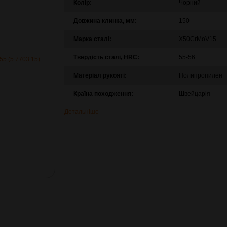
Колір:
Чорний
Довжина клинка, мм:
150
Марка сталі:
X50CrMoV15
Твердість сталі, HRC:
55-56
Матеріал рукояті:
Полипропилен
Країна походження:
Швейцарія
Детальніше