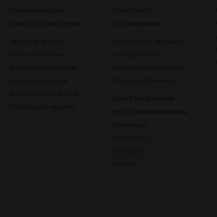
Пневматична зброя
Холості набої
Зброя під патрон Флобера
Кулі пневматичні
Чистка та догляд
Сертифікати та пакети
Масла і просочення
Стрілецькі пакети
Шомполи та протягання
Подарункові сертифікати
ки
Набори для чищення
Стрілецькі абонементи
рільби
Йоржі, шомпола та патчі
Ножі й інструменти
Підставки для чищення
Ножі з фіксованим клинком
Ножі складні
Мультитули
Мечі і шаблі
Мачете