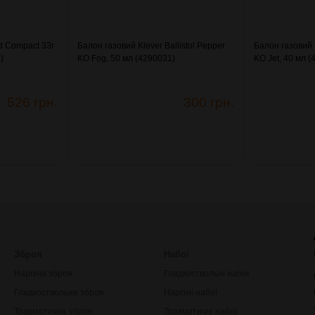
d Compact 33г
Балон газовий Klever Ballistol Pepper
Балон газовий K
)
KO Fog, 50 мл (4290031)
KO Jet, 40 мл 
526 грн.
300 грн.
Зброя
Набої
Нарізна зброя
Гладкоствольні набої
Гладкоствольна зброя
Нарізні набої
Травматична зброя
Травматичні набої