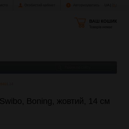
істо
Особистий кабінет
Авторизуватись
UA |
RU
ВАШ КОШИК
Товарів немає
5.8401.14
 Swibo, Boning, жовтий, 14 см