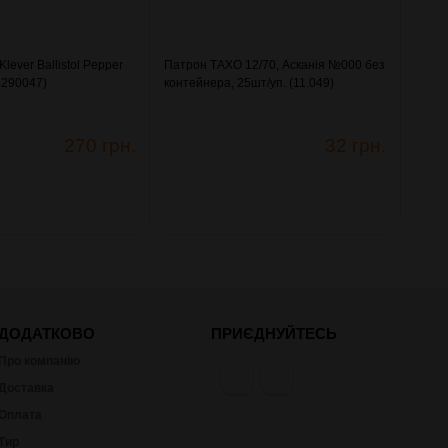
lever Ballistol Pepper
Патрон ТАХО 12/70, Асканія №000 без
(4290047)
контейнера, 25шт/уп. (11.049)
270 грн.
32 грн.
ДОДАТКОВО
ПРИЄДНУЙТЕСЬ
Про компанію
Доставка
Оплата
Тир