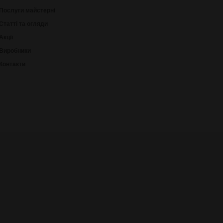
Послуги майстерні
Статті та огляди
Акції
Виробники
Контакти