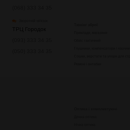
(068) 333 34 35
Зворотній зв'язок
Тюнінг зброї
ТРЦ Городок
Приклади, магазини
(093) 333 34 35
Обвіс тактичний
Глушники, компенсатори і наочни
(050) 333 34 35
Сошки, верстати та упори для ст
Ремені і антабки
Оптика і комплектуючі
Денна оптика
Нічна оптика