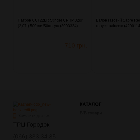
Патрон CCI 22LR Stinger CPHP 32gr
Балон газовий Sabre Re
(2,07г) 500м/с /50шт уп/ (3003334)
конус з кліпсою (4290114
710 грн.
КАТАЛОГ
Б/В товари
Замовити дзвінок
ТРЦ Городок
(066) 333 34 35