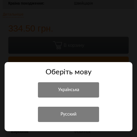
Країна походження:
Швейцарія
Детальніше
334.50 грн.
В корзину
Купити в 1 клік
Оберiть мову
Порівняти
Характеристики
Інші характеристики
Виробник
Victorinox