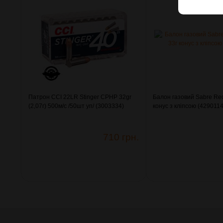
Патрон CCI 22LR Stinger CPHP 32gr
Балон газовий Sabre Re
(2,07г) 500м/с /50шт уп/ (3003334)
конус з кліпсою (4290114
710 грн.