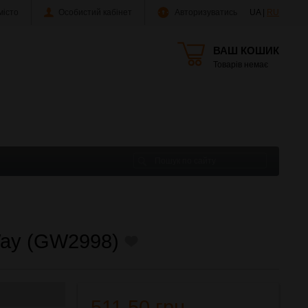
істо
Особистий кабінет
Авторизуватись
UA |
RU
ВАШ КОШИК
Товарів немає
Way (GW2998)
511.50 грн.