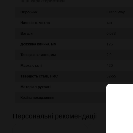
Інші характеристики
Виробник
Grand Way
Наявність чохла
так
Вага, кг
0,073
Довжина клинка, мм
125
Товщина клинка, мм
2,9
Марка сталі
420
Твердість сталі, HRC
52-55
Матеріал рукояті
шнур
Країна походження
Китай
Персональні рекомендації