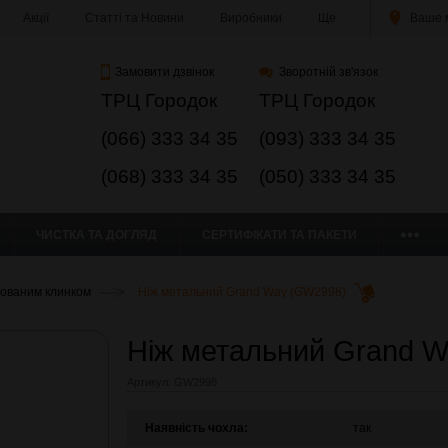
Акції
Статті та Новини
Виробники
Ще
Ваше м
Замовити дзвінок
Зворотній зв'язок
ТРЦ Городок
ТРЦ Городок
(066) 333 34 35
(093) 333 34 35
(068) 333 34 35
(050) 333 34 35
ЧИСТКА ТА ДОГЛЯД
СЕРТИФІКАТИ ТА ПАКЕТИ
сованим клинком
Ніж метальний Grand Way (GW2998)
Ніж метальний Grand 
Артикул:
GW2998
Наявність чохла:
так