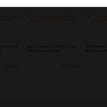
d Compact 33г
Балон газовий Klever Ballistol Pepper
Балон газовий K
)
KO Fog, 50 мл (4290031)
KO Jet, 40 мл 
526 грн.
300 грн.