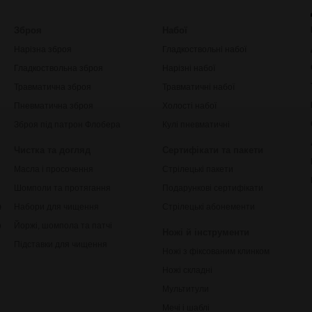
Зброя
Набої
Нарізна зброя
Гладкоствольні набої
Гладкоствольна зброя
Нарізні набої
Травматична зброя
Травматичні набої
Пневматична зброя
Холості набої
Зброя під патрон Флобера
Кулі пневматичні
Чистка та догляд
Сертифікати та пакети
Масла і просочення
Стрілецькі пакети
Шомполи та протягання
Подарункові сертифікати
ки
Набори для чищення
Стрілецькі абонементи
рільби
Йоржі, шомпола та патчі
Ножі й інструменти
Підставки для чищення
Ножі з фіксованим клинком
Ножі складні
Мультитули
Мечі і шаблі