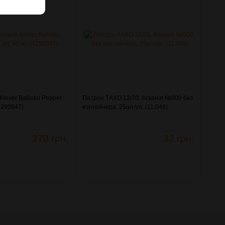
lever Ballistol Pepper
Патрон ТАХО 12/70, Асканія №000 без
(4290047)
контейнера, 25шт/уп. (11.049)
270 грн.
32 грн.