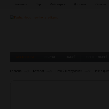
Контакти
Тир
Майстерня
Доставка
Оплата
Б/В ТОВАРИ
ЗБРОЯ
НАБОЇ
ТЮНІНГ ЗБРОЇ
Головна
Каталог
Ножі й інструменти
Ножі з фік