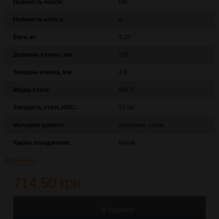
Наявність чохла:
так
Наявність кліпси:
ні
Вага, кг:
0,18
Довжина клинка, мм:
145
Товщина клинка, мм:
4,8
Марка сталі:
440-C
Твердість сталі, HRC:
57-58
Матеріал рукояті:
Шнуровка, сталь
Країна походження:
Китай
Детальніше
714.50 грн.
В корзину