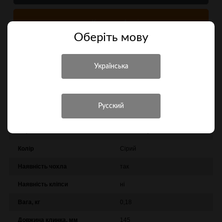
Купити в 1 клік
Оберiть мову
Порівняти
Характеристики
Інші характеристики
Виробник
Grand Way
Колір
Сірий
Наявність чохла
так
Наявність кліпси
ні
Вага, кг
0,18
Довжина клинка, мм
145