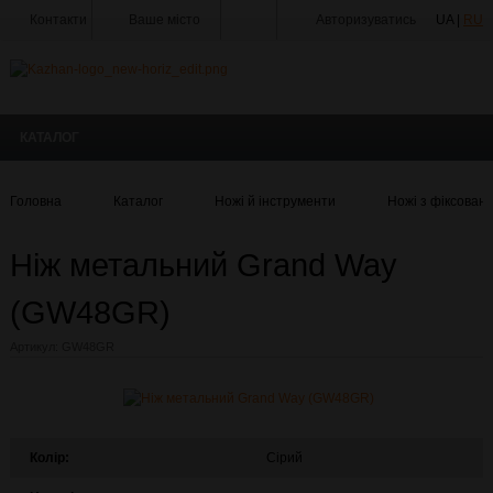
Контакти
Ваше місто
Авторизуватись
UA |
RU
Тир
Майстерня
КАТАЛОГ
Доставка
Оплата
Головна
Каталог
Ножі й інструменти
Ножі з фіксован
Акції
Ніж метальний Grand Way
Статті
та
Новини
(GW48GR)
Виробники
Артикул:
GW48GR
Про
компанію
Галерея
Колір:
Сірий