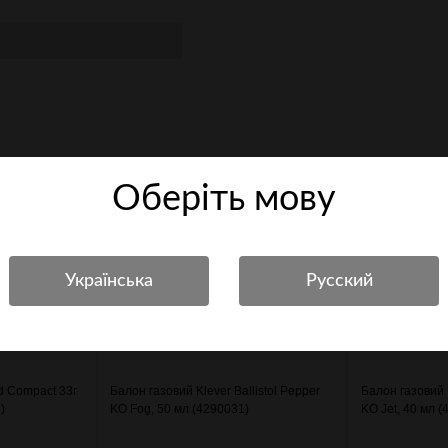
Оберiть мову
d Compact 33г
Балон газовий Klever Ballistol Pepper
Балон газовий K
)
KO Fog, 50 мл (4290031)
KO Jet, 40 мл 