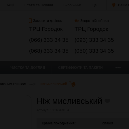
Акції
Статті та Новини
Виробники
Ще
Ваше м
Замовити дзвінок
Зворотній зв'язок
ТРЦ Городок
ТРЦ Городок
(066) 333 34 35
(093) 333 34 35
(068) 333 34 35
(050) 333 34 35
ЧИСТКА ТА ДОГЛЯД
СЕРТИФІКАТИ ТА ПАКЕТИ
сованим клинком
Ніж мисливський
Ніж мисливський
Артикул:
19/26343/104
Країна походження:
Іспанія