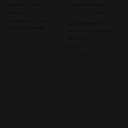
Шомполи та протягання
Подарункові сертифікати
ки
Набори для чищення
Стрілецькі абонементи
рільби
Йоржі, шомпола та патчі
Ножі й інструменти
Підставки для чищення
Ножі з фіксованим клинком
Ножі складні
Мультитули
Мечі і шаблі
Мачете