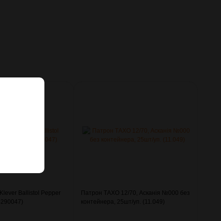
lever Ballistol Pepper
Патрон ТАХО 12/70, Асканія №000 без
(4290047)
контейнера, 25шт/уп. (11.049)