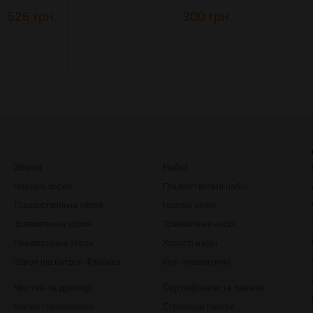
526 грн.
300 грн.
Зброя
Набої
Нарізна зброя
Гладкоствольні набої
Гладкоствольна зброя
Нарізні набої
Травматична зброя
Травматичні набої
Пневматична зброя
Холості набої
Зброя під патрон Флобера
Кулі пневматичні
Чистка та догляд
Сертифікати та пакети
Масла і просочення
Стрілецькі пакети