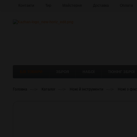
Контакти
Тир
Майстерня
Доставка
Оплата
Б/В ТОВАРИ
ЗБРОЯ
НАБОЇ
ТЮНІНГ ЗБРОЇ
Головна
Каталог
Ножі й інструменти
Ножі з фік