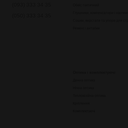
(093) 333 34 35
Обвіс тактичний
Глушники, компенсатори і наочни
(050) 333 34 35
Сошки, верстати та упори для ст
Ремені і антабки
Оптика і комплектуючі
Денна оптика
Нічна оптика
Тепловізійна оптика
Кріплення
Комплектуючі