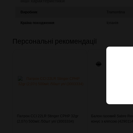
Інші характеристики
Виробник
Tramontina
Країна походження
Іспанія
Персональні рекомендації
Патрон CCI 22LR Stinger CPHP 32gr
Балон газовий Sabre Re
(2,07г) 500м/с /50шт уп/ (3003334)
конус з кліпсою (4290114