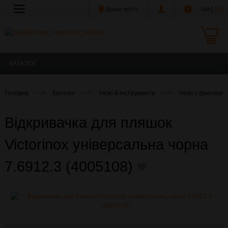
Ваше місто
UA |
RU
КАТАЛОГ
Головна
Каталог
Ножі й інструменти
Ножі з фіксован
Відкривачка для пляшок
Victorinox універсальна чорна
7.6912.3 (4005108)