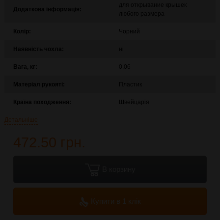
для открывание крышек
Додаткова інформація:
любого размера
Колір:
Чорний
Наявність чохла:
ні
Вага, кг:
0,06
Матеріал рукояті:
Пластик
Країна походження:
Швейцарія
Детальніше
472.50 грн.
В корзину
Купити в 1 клік