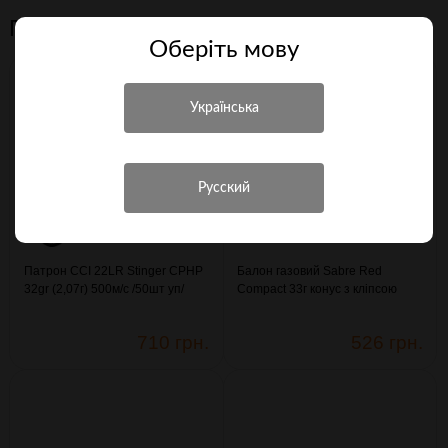
Персональні рекомендації
Оберiть мову
Патрон CCI 22LR Stinger CPHP
Балон газовий Sabre Red
32gr (2,07г) 500м/с /50шт уп/
Compact 33г конус з кліпсою
(3003334)
(4290114)
710 грн.
526 грн.