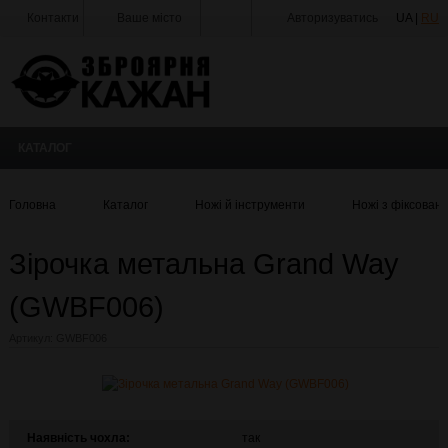
Контакти
Ваше місто
Авторизуватись
UA |
RU
Тир
Майстерня
Доставка
КАТАЛОГ
Оплата
Акції
Головна
Каталог
Ножі й інструменти
Ножі з фіксован
Статті
та
Зірочка метальна Grand Way
Новини
(GWBF006)
Виробники
Артикул:
GWBF006
Про
компанію
Галерея
Наявність чохла:
так