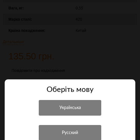
Вага, кг:
0,55
Марка сталі:
420
Країна походження:
Китай
Детальніше
135.50 грн.
Повідомити про надходження
Порівняти
Оберiть мову
Характеристики
Інші характеристики
Виробник
Grand Way