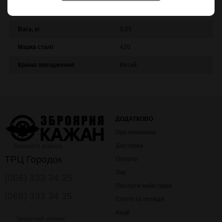
Наявність чохла
так
Вага, кг
0,55
Марка сталі
420
Країна походження
Китай
ДОДАТКОВО
Про компанію
Доставка
Замовити дзвінок
ТРЦ Городок
Оплата
Тир
(066) 333 34 35
Послуги майстерні
(068) 333 34 35
Статті та огляди
Акції
Зворотній зв'язок