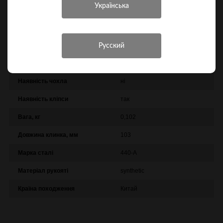
Інші характеристики
Виробник
Boker Magnum
Колір
Чорний
Наявність чохла
ні
Наявність кліпси
так
Вага, кг
0,102
Довжина клинка, мм
103
Марка сталі
440-A
Матеріал рукояті
synthetic
Країна походження
Китай