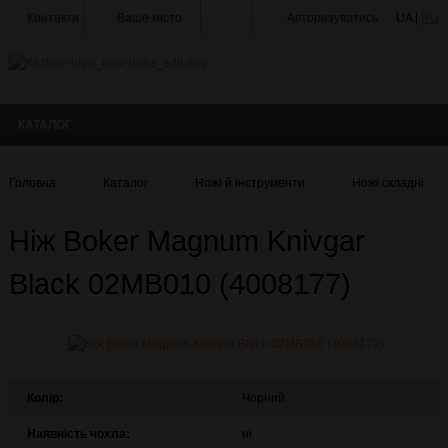
Контакти
Ваше місто
Авторизуватись
UA |
RU
Тир
Майстерня
КАТАЛОГ
Доставка
Оплата
Головна
Каталог
Ножі й інструменти
Ножі складні
Акції
Ніж Boker Magnum Knivgar
Статті
та
Новини
Black 02MB010 (4008177)
Виробники
Про
компанію
Галерея
Колір:
Чорний
Наявність чохла:
ні