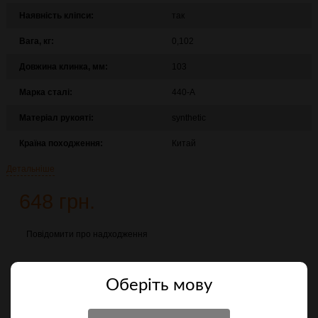
Наявність кліпси:
так
Вага, кг:
0,102
Довжина клинка, мм:
103
Марка сталі:
440-A
Матеріал рукояті:
synthetic
Країна походження:
Китай
Детальніше
648 грн.
Повідомити про надходження
Порівняти
Оберiть мову
Характеристики