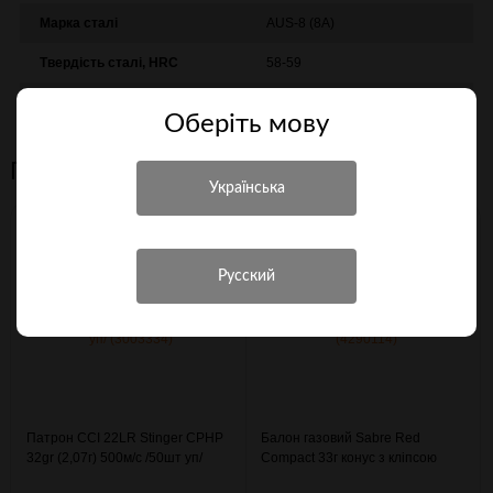
Марка сталі
AUS-8 (8A)
Твердість сталі, HRC
58-59
Матеріал рукояті
Алюминий
Оберiть мову
Персональні рекомендації
Патрон CCI 22LR Stinger CPHP
Балон газовий Sabre Red
32gr (2,07г) 500м/с /50шт уп/
Compact 33г конус з кліпсою
(3003334)
(4290114)