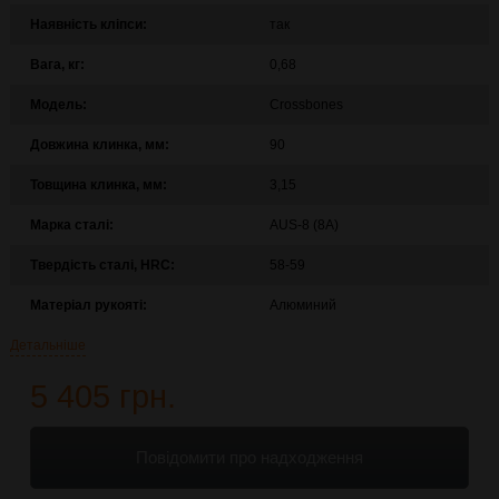
Наявність кліпси:
так
Вага, кг:
0,68
Модель:
Crossbones
Довжина клинка, мм:
90
Товщина клинка, мм:
3,15
Марка сталі:
AUS-8 (8A)
Твердість сталі, HRC:
58-59
Матеріал рукояті:
Алюминий
Детальніше
5 405 грн.
Повідомити про надходження