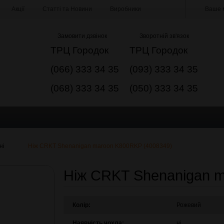
Акції
Статті та Новини
Виробники
Ваше м
Замовити дзвінок
Зворотній зв'язок
ТРЦ Городок
ТРЦ Городок
(066) 333 34 35
(093) 333 34 35
(068) 333 34 35
(050) 333 34 35
ні
Ніж CRKT Shenanigan maroon K800RKP (4008349)
Ніж CRKT Shenanigan 
Колір:
Рожевий
Наявність чохла:
ні