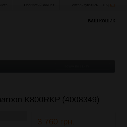
істо
Особистий кабінет
Авторизуватись
UA |
RU
ВАШ КОШИК
maroon K800RKP (4008349)
3 760 грн.