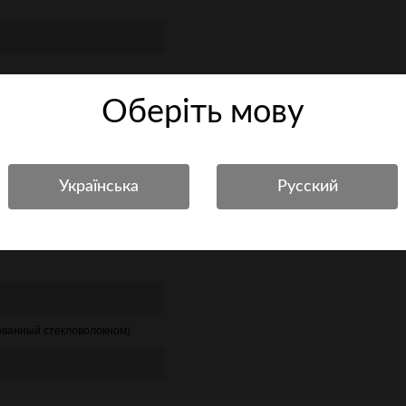
Оберiть мову
ванный стекловолокном)