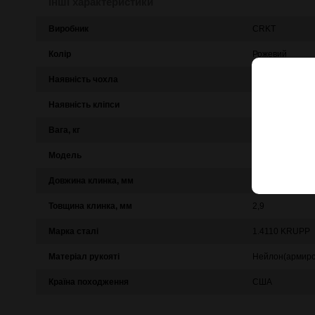
Інші характеристики
Виробник
CRKT
Колір
Рожевий
Наявність чохла
ні
Наявність кліпси
так
Вага, кг
102
Модель
Shenanigan
Довжина клинка, мм
85
Товщина клинка, мм
2,9
Марка сталі
1.4110 KRUPP
Матеріал рукояті
Нейлон(армиро
Країна походження
США