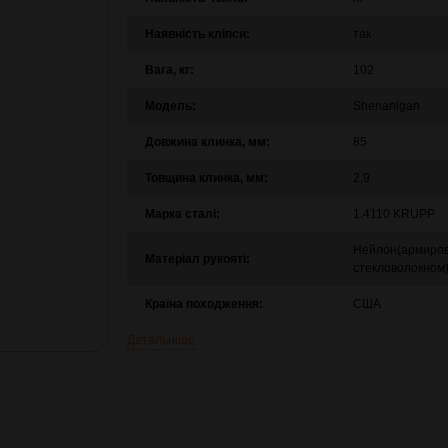
Наявність кліпси:
так
Вага, кг:
102
Модель:
Shenanigan
Довжина клинка, мм:
85
Товщина клинка, мм:
2,9
Марка сталі:
1.4110 KRUPP
Нейлон(армиро
Матеріал рукояті:
стекловолокном
Країна походження:
США
Детальніше