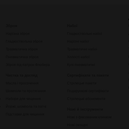
Зброя
Набої
Нарізна зброя
Гладкоствольні набої
Гладкоствольна зброя
Нарізні набої
Травматична зброя
Травматичні набої
Пневматична зброя
Холості набої
Зброя під патрон Флобера
Кулі пневматичні
Чистка та догляд
Сертифікати та пакети
Масла і просочення
Стрілецькі пакети
Шомполи та протягання
Подарункові сертифікати
ки
Набори для чищення
Стрілецькі абонементи
рільби
Йоржі, шомпола та патчі
Ножі й інструменти
Підставки для чищення
Ножі з фіксованим клинком
Ножі складні