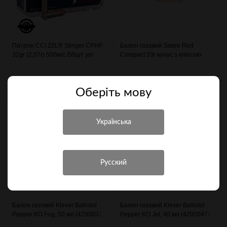
Патрон CCI 22LR Stinger CPHP
Балон газовий Sabre Red
32gr (2,07г) 500м/с /50шт уп/
Compact 33г конус з кліпсою
(3003334)
(4290114)
710 грн.
526 грн.
Оберiть мову
Балон газовий Klever Ballistol
Балон газовий Klever Ballistol
Pepper KO Fog, 50 мл (4290031)
Pepper KO Jet, 40 мл (4290047)