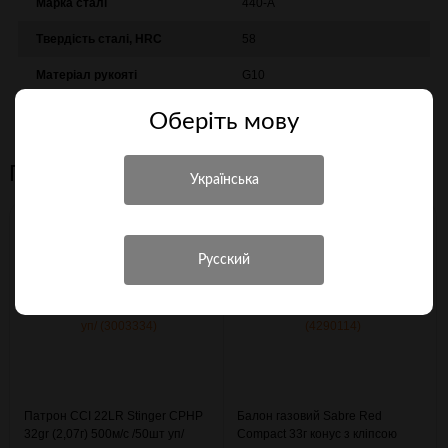
Марка сталі
440-A
Твердість сталі, HRC
58
Матеріал рукояті
G10
Країна походження
Китай
Оберiть мову
Персональні рекомендації
Патрон CCI 22LR Stinger CPHP
Балон газовий Sabre Red
32gr (2,07г) 500м/с /50шт уп/
Compact 33г конус з кліпсою