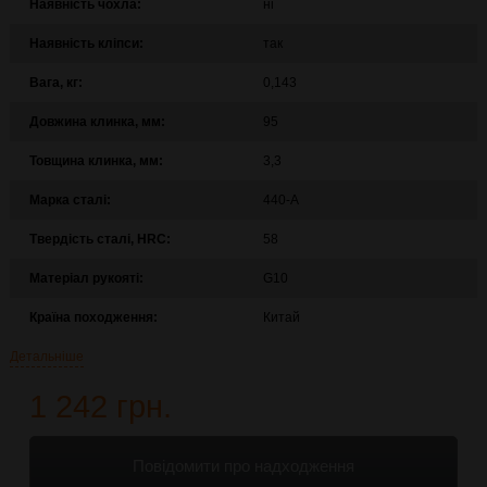
Наявність чохла:
ні
Наявність кліпси:
так
Вага, кг:
0,143
Довжина клинка, мм:
95
Товщина клинка, мм:
3,3
Марка сталі:
440-A
Твердість сталі, HRC:
58
Матеріал рукояті:
G10
Країна походження:
Китай
Детальніше
1 242 грн.
Повідомити про надходження