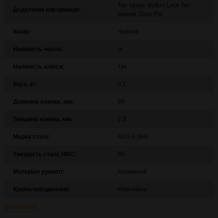
Тип замка: Button Lock Тип
Додаткова інформація:
клинка: Drop Poi
Колір:
Чорний
Наявність чохла:
ні
Наявність кліпси:
так
Вага, кг:
0,1
Довжина клинка, мм:
80
Товщина клинка, мм:
2,9
Марка сталі:
AUS-8 (8A)
Твердість сталі, HRC:
60
Матеріал рукояті:
Алюминий
Країна походження:
Німеччина
Детальніше