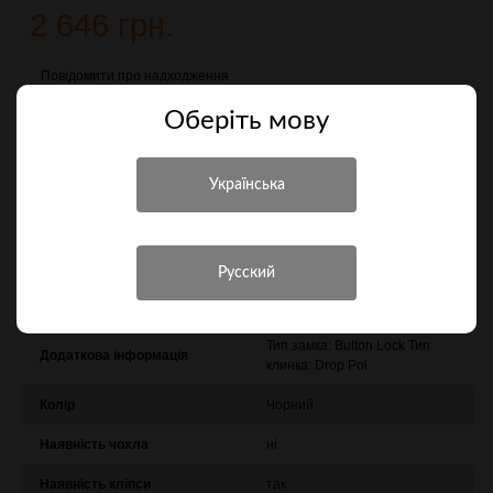
2 646 грн.
Повідомити про надходження
Оберiть мову
Порівняти
Характеристики
Інші характеристики
Виробник
Boker Plus
Тип замка: Button Lock Тип
Додаткова інформація
клинка: Drop Poi
Колір
Чорний
Наявність чохла
ні
Наявність кліпси
так