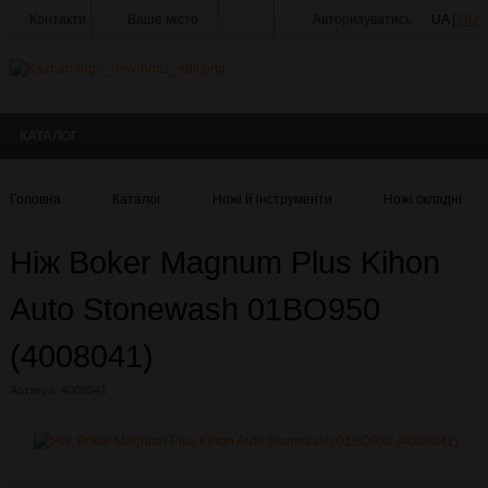
Контакти
Ваше місто
Авторизуватись
UA |
RU
Тир
Майстерня
КАТАЛОГ
Доставка
Оплата
Головна
Каталог
Ножі й інструменти
Ножі складні
Акції
Ніж Boker Magnum Plus Kihon
Статті
та
Новини
Auto Stonewash 01BO950
Виробники
(4008041)
Про
Артикул:
4008041
компанію
Галерея