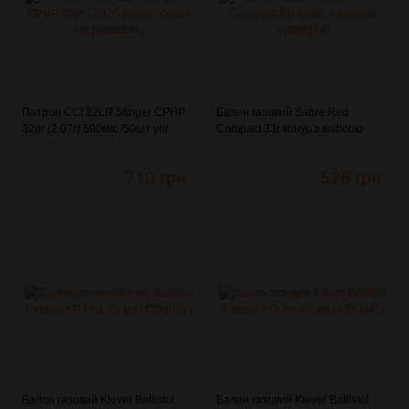
Патрон CCI 22LR Stinger CPHP
Балон газовий Sabre Red
32gr (2,07г) 500м/с /50шт уп/
Compact 33г конус з кліпсою
(3003334)
(4290114)
710 грн.
526 грн.
Балон газовий Klever Ballistol
Балон газовий Klever Ballistol