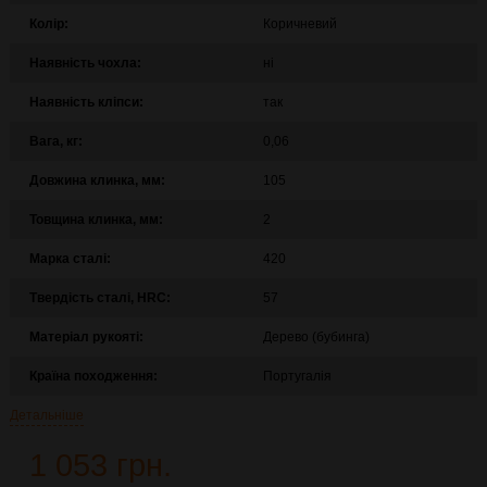
Колір:
Коричневий
Наявність чохла:
ні
Наявність кліпси:
так
Вага, кг:
0,06
Довжина клинка, мм:
105
Товщина клинка, мм:
2
Марка сталі:
420
Твердість сталі, HRC:
57
Матеріал рукояті:
Дерево (бубинга)
Країна походження:
Португалія
Детальніше
1 053 грн.