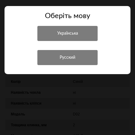
Порівняти
Оберiть мову
Характеристики
Інші характеристики
Виробник
SWISA
Додаткова інформація
6 функций
Колір
Синій
Наявність чохла
ні
Наявність кліпси
ні
Модель
D02
Товщина клинка, мм
2