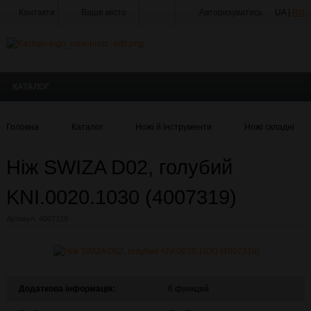
Контакти
Ваше місто
Авторизуватись
UA |
RU
Тир
Майстерня
КАТАЛОГ
Доставка
Оплата
Головна
Каталог
Ножі й інструменти
Ножі складні
Акції
Ніж SWIZA D02, голубий
Статті
та
Новини
KNI.0020.1030 (4007319)
Виробники
Артикул:
4007319
Про
компанію
Галерея
Додаткова інформація:
6 функций