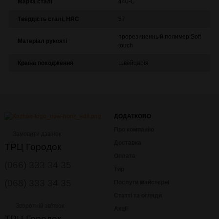
Марка сталі
440-C
Твердість сталі, HRC
57
прорезиненный полимер Soft
Матеріал рукояті
touch
Країна походження
Швейцарія
ДОДАТКОВО
Про компанію
Замовити дзвінок
Доставка
ТРЦ Городок
Оплата
(066) 333 34 35
Тир
(068) 333 34 35
Послуги майстерні
Статті та огляди
Зворотній зв'язок
Акції
ТРЦ Городок