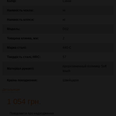
Колір:
Синій
Наявність чохла:
ні
Наявність кліпси:
ні
Модель:
D02
Товщина клинка, мм:
2
Марка сталі:
440-C
Твердість сталі, HRC:
57
прорезиненный полимер Soft
Матеріал рукояті:
touch
Країна походження:
Швейцарія
Детальніше
1 054 грн.
Повідомити про надходження