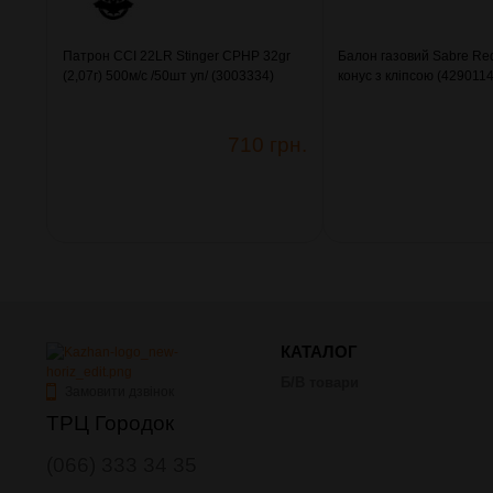
Патрон CCI 22LR Stinger CPHP 32gr
Балон газовий Sabre Re
(2,07г) 500м/с /50шт уп/ (3003334)
конус з кліпсою (4290114
710 грн.
КАТАЛОГ
Б/В товари
Замовити дзвінок
ТРЦ Городок
(066) 333 34 35