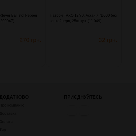
lever Ballistol Pepper
Патрон ТАХО 12/70, Асканія №000 без
(4290047)
контейнера, 25шт/уп. (11.049)
270 грн.
32 грн.
ДОДАТКОВО
ПРИЄДНУЙТЕСЬ
Про компанію
Доставка
Оплата
Тир