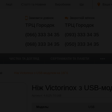
Акції
Статті та Новини
Виробники
Ще
Ваше м
Замовити дзвінок
Зворотній зв'язок
ТРЦ Городок
ТРЦ Городок
(066) 333 34 35
(093) 333 34 35
(068) 333 34 35
(050) 333 34 35
ЧИСТКА ТА ДОГЛЯД
СЕРТИФІКАТИ ТА ПАКЕТИ
ні
Ніж Victorinox з USB-модулем на 16Гб
Ніж Victorinox з USB-м
Артикул:
4.6125.TG16B
Модель:
USB