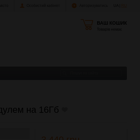
істо
Особистий кабінет
Авторизуватись
UA |
RU
ВАШ КОШИК
Товарів немає
одулем на 16Гб
3 440 грн.