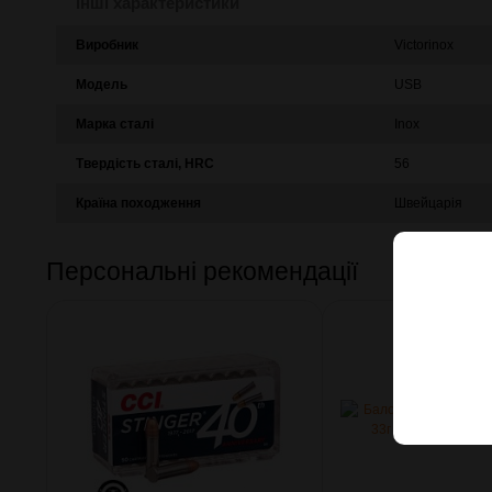
Інші характеристики
Виробник
Victorinox
Модель
USB
Марка сталі
Inox
Твердість сталі, HRC
56
Країна походження
Швейцарія
Персональні рекомендації