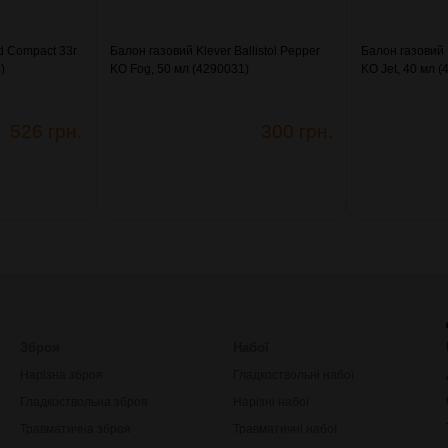
d Compact 33г
Балон газовий Klever Ballistol Pepper
Балон газовий K
)
KO Fog, 50 мл (4290031)
KO Jet, 40 мл 
526 грн.
300 грн.
Зброя
Набої
Нарізна зброя
Гладкоствольні набої
Гладкоствольна зброя
Нарізні набої
Травматична зброя
Травматичні набої