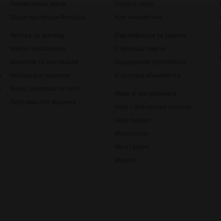
Пневматична зброя
Холості набої
Зброя під патрон Флобера
Кулі пневматичні
Чистка та догляд
Сертифікати та пакети
Масла і просочення
Стрілецькі пакети
Шомполи та протягання
Подарункові сертифікати
ки
Набори для чищення
Стрілецькі абонементи
рільби
Йоржі, шомпола та патчі
Ножі й інструменти
Підставки для чищення
Ножі з фіксованим клинком
Ножі складні
Мультитули
Мечі і шаблі
Мачете