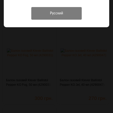
Патрон CCI 22LR Stinger CPHP
Балон газовий Sabre Red
32gr (2,07г) 500м/с /50шт уп/
Compact 33г конус з кліпсою
(3003334)
(4290114)
710 грн.
526 грн.
Балон газовий Klever Ballistol
Балон газовий Klever Ballistol
Pepper KO Fog, 50 мл (4290031)
Pepper KO Jet, 40 мл (4290047)
300 грн.
270 грн.