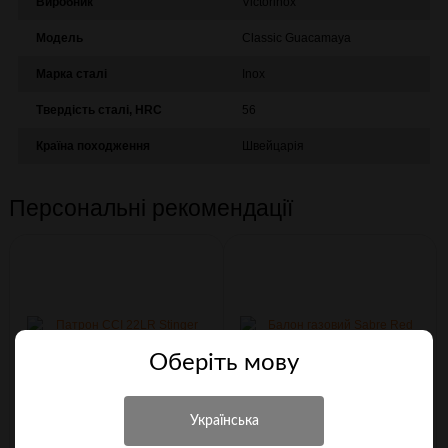
Виробник
Victorinox
Модель
Сlassic Guacamaya
Марка сталі
Inox
Твердість сталі, HRC
56
Країна походження
Швейцарія
Персональні рекомендації
Оберiть мову