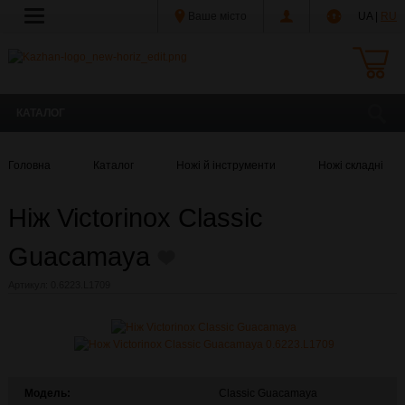
Ваше місто
UA |
RU
КАТАЛОГ
Головна
Каталог
Ножі й інструменти
Ножі складні
Ніж Victorinox Сlassic
Guacamaya
Артикул:
0.6223.L1709
Модель:
Сlassic Guacamaya