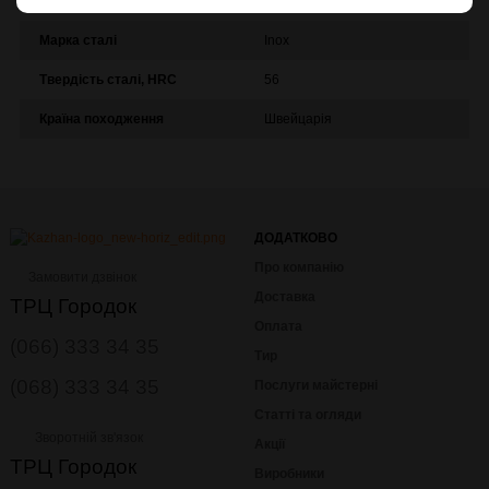
Модель
Сlassic The Giant Panda
Марка сталі
Inox
Твердість сталі, HRC
56
Країна походження
Швейцарія
ДОДАТКОВО
Про компанію
Замовити дзвінок
Доставка
ТРЦ Городок
Оплата
(066) 333 34 35
Тир
(068) 333 34 35
Послуги майстерні
Статті та огляди
Зворотній зв'язок
Акції
ТРЦ Городок
Виробники