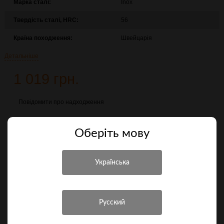
Марка сталі:
Inox
Твердість сталі, HRC:
56
Країна походження:
Швейцарія
Детальніше
1 019 грн.
Повідомити про надходження
Порівняти
Оберiть мову
Характеристики
Інші характеристики
Виробник
Victorinox