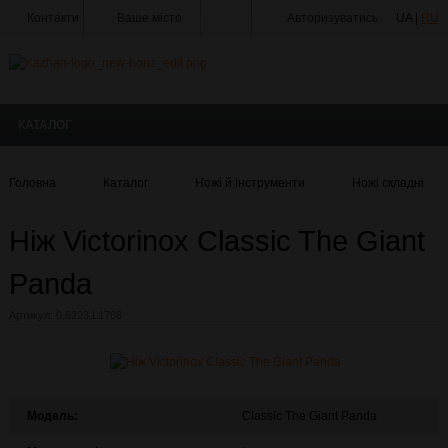
Контакти
Ваше місто
Авторизуватись
UA |
RU
Тир
Майстерня
КАТАЛОГ
Доставка
Оплата
Головна
Каталог
Ножі й інструменти
Ножі складні
Акції
Ніж Victorinox Сlassic The Giant
Статті
та
Новини
Panda
Виробники
Артикул:
0.6223.L1708
Про
компанію
Галерея
Модель:
Сlassic The Giant Panda