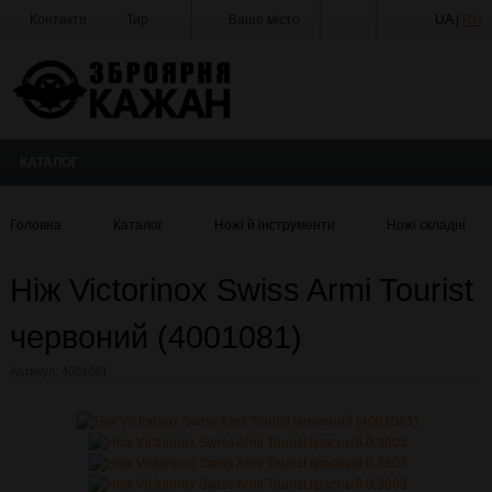
Контакти
Тир
Ваше місто
UA |
RU
Майстерня
Доставка
Оплата
Акції
КАТАЛОГ
Статті та Новини
Виробники
Головна
Каталог
Ножі й інструменти
Ножі складні
Про компанію
Ніж Victorinox Swiss Armi Tourist
Галерея
червоний (4001081)
Артикул:
4001081