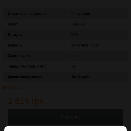
Додаткова інформація:
12 функций
Колір:
Красний
Вага, кг:
0,06
Модель:
Swiss Armi Tourist
Марка сталі:
Inox
Твердість сталі, HRC:
58
Країна походження:
Швейцарія
Детальніше
1 614 грн.
В корзину