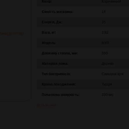
Колір:
Коричневий
Ємність магазина:
14
Енергія, Дж:
35
Вага, кг:
3,82
Модель:
MX9
Довжина ствола, мм:
550
Матеріал ложа:
Дерево
Тип боєприпасів:
Свинцеві кулі
Країна походження:
Турція
Початкова швидкість:
330 м/с
Детальніше