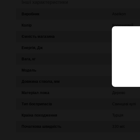
Інші характеристики
Виробник
Aselkon
Колір
Коричневий
Ємність магазина
14
Енергія, Дж
35
Вага, кг
3,82
Модель
MX9
Довжина ствола, мм
550
Матеріал ложа
Дерево
Тип боєприпасів
Свинцеві кулі
Країна походження
Турція
Початкова швидкість
330 м/с