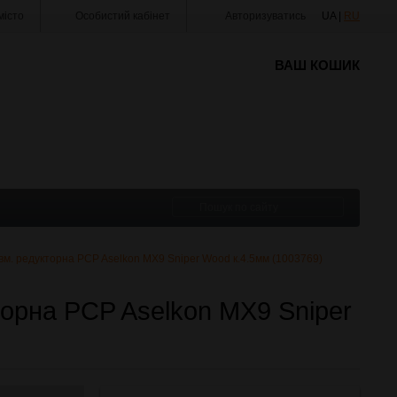
істо
Особистий кабінет
Авторизуватись
UA |
RU
ВАШ КОШИК
вм. редукторна PCP Aselkon MX9 Sniper Wood к.4.5мм (1003769)
торна PCP Aselkon MX9 Sniper
)