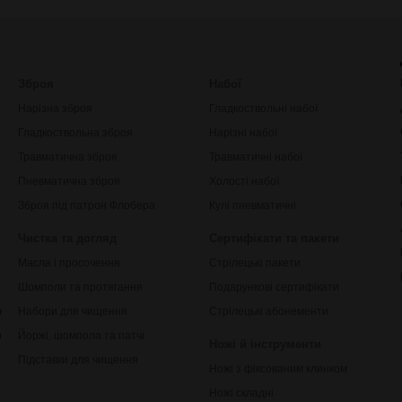
Зброя
Набої
Нарізна зброя
Гладкоствольні набої
Гладкоствольна зброя
Нарізні набої
Травматична зброя
Травматичні набої
Пневматична зброя
Холості набої
Зброя під патрон Флобера
Кулі пневматичні
Чистка та догляд
Сертифікати та пакети
Масла і просочення
Стрілецькі пакети
Шомполи та протягання
Подарункові сертифікати
ки
Набори для чищення
Стрілецькі абонементи
рільби
Йоржі, шомпола та патчі
Ножі й інструменти
Підставки для чищення
Ножі з фіксованим клинком
Ножі складні