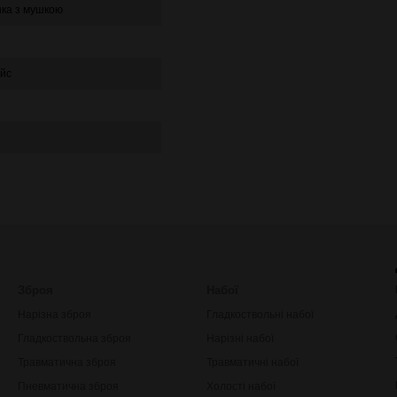
нка з мушкою
ейс
Зброя
Набої
Нарізна зброя
Гладкоствольні набої
Гладкоствольна зброя
Нарізні набої
Травматична зброя
Травматичні набої
Пневматична зброя
Холості набої