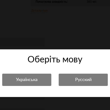
Початкова швидкість:
380 м/с
Детальніше
Оберiть мову