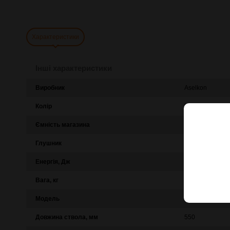
Характеристики
Інші характеристики
Виробник
Aselkon
Колір
Чорний
Ємність магазина
14
Глушник
Є
Енергія, Дж
35
Вага, кг
4
Модель
MX8
Довжина ствола, мм
550