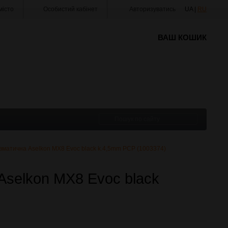
істо
Особистий кабінет
Авторизуватись
UA |
RU
ВАШ КОШИК
евматична Aselkon MX8 Evoc black k.4,5mm PCP (1003374)
Aselkon MX8 Evoc black
)