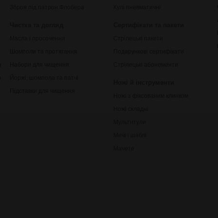
Зброя під патрон Флобера
Кулі пневматичні
Чистка та догляд
Сертифікати та пакети
Масла і просочення
Стрілецькі пакети
Шомполи та протягання
Подарункові сертифікати
ки
Набори для чищення
Стрілецькі абонементи
рільби
Йоржі, шомпола та патчі
Ножі й інструменти
Підставки для чищення
Ножі з фіксованим клинком
Ножі складні
Мультитули
Мечі і шаблі
Мачете