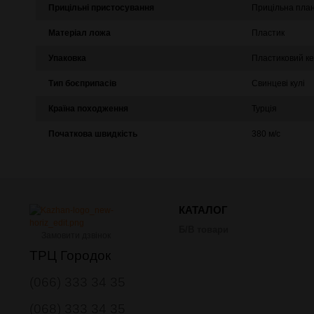
Прицільні пристосування
Прицільна пла
Матеріал ложа
Пластик
Упаковка
Пластиковий к
Тип боєприпасів
Свинцеві кулі
Країна походження
Турція
Початкова швидкість
380 м/с
КАТАЛОГ
Б/В товари
Замовити дзвінок
ТРЦ Городок
(066) 333 34 35
(068) 333 34 35