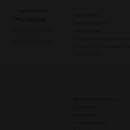
Зворотній зв'язок
Тюнінг зброї
ТРЦ Городок
Приклади, магазини
(093) 333 34 35
Обвіс тактичний
Глушники, компенсатори і наочни
(050) 333 34 35
Сошки, верстати та упори для ст
Ремені і антабки
Оптика і комплектуючі
Денна оптика
Нічна оптика
Тепловізійна оптика