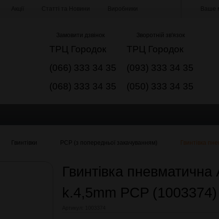
Акції
Статті та Новини
Виробники
Ваше м
Замовити дзвінок
Зворотній зв'язок
ТРЦ Городок
ТРЦ Городок
(066) 333 34 35
(093) 333 34 35
(068) 333 34 35
(050) 333 34 35
Гвинтівки
РСР (з попередньої закачуванням)
Гвинтівка пн
Гвинтівка пневматична 
k.4,5mm PCP (1003374
Артикул:
1003374