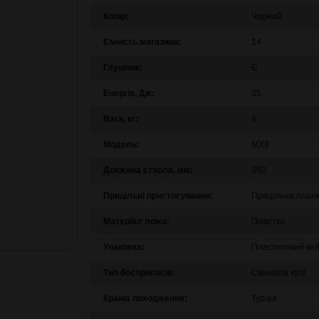
Колір:
Чорний
Ємність магазина:
14
Глушник:
Є
Енергія, Дж:
35
Вага, кг:
4
Модель:
MX8
Довжина ствола, мм:
550
Прицільні пристосування:
Прицільна план
Матеріал ложа:
Пластик
Упаковка:
Пластиковий ке
Тип боєприпасів:
Свинцеві кулі
Країна походження:
Турція