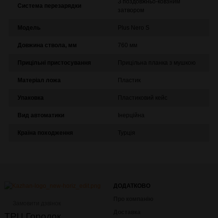
З поздовжньо-ковзним
Система перезарядки
затвором
Модель
Plus Nero S
Довжина ствола, мм
760 мм
Прицільні пристосування
Прицільна планка з мушкою
Матеріал ложа
Пластик
Упаковка
Пластиковий кейс
Вид автоматики
Інерційна
Країна походження
Турція
ДОДАТКОВО
Про компанію
Замовити дзвінок
Доставка
ТРЦ Городок