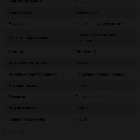
Ємність магазина:
4+1
Користувач:
Універсальне
Магазин:
Підствольний трубчастий
З поздовжньо-ковзним
Система перезарядки:
затвором
Модель:
Plus Nero S
Довжина ствола, мм:
760 мм
Прицільні пристосування:
Прицільна планка з мушкою
Матеріал ложа:
Пластик
Упаковка:
Пластиковий кейс
Вид автоматики:
Інерційна
Країна походження:
Турція
Детальніше