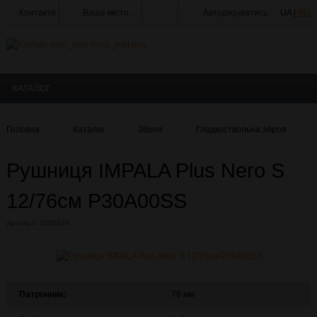
Контакти
Ваше місто
Авторизуватись
UA |
RU
Тир
Майстерня
КАТАЛОГ
Доставка
Оплата
Головна
Каталог
Зброя
Гладкоствольна зброя
Акції
Рушниця IMPALA Plus Nero S
Статті
та
Новини
12/76см P30A00SS
Виробники
Артикул:
2006624
Про
компанію
Галерея
Патронник:
76 мм