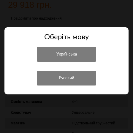
29 918 грн.
Повідомити про надходження
Порівняти
Оберiть мову
Характеристики
Інші характеристики
Виробник
Istanbul Silah
Патронник
76 мм
Ємність магазина
4+1
Користувач
Універсальне
Магазин
Підствольний трубчастий