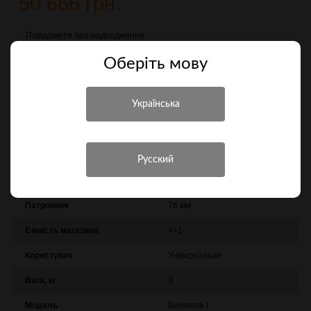
50 666 грн.
Повідомити про надходження
Оберiть мову
Порівняти
Характеристики
Інші характеристики
Виробник
BBI
Патронник
76 мм
Ємність магазина
4+1
Користувач
Універсальне
Вага, кг
3
Модель
Belmonte I