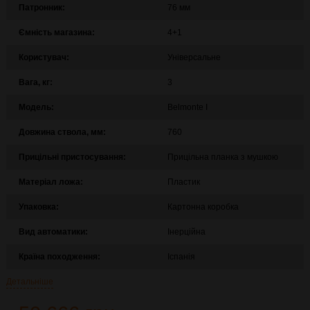
Патронник:
76 мм
Ємність магазина:
4+1
Користувач:
Універсальне
Вага, кг:
3
Модель:
Belmonte I
Довжина ствола, мм:
760
Прицільні пристосування:
Прицільна планка з мушкою
Матеріал ложа:
Пластик
Упаковка:
Картонна коробка
Вид автоматики:
Інерційна
Країна походження:
Іспанія
Детальніше