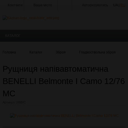
Контакти
Ваше місто
Авторизуватись
UA |
RU
Тир
Майстерня
КАТАЛОГ
Доставка
Оплата
Головна
Каталог
Зброя
Гладкоствольна зброя
Акції
Рущниця напівавтоматична
Статті
та
Новини
BENELLI Belmonte I Camo 12/76
Виробники
MC
Про
Артикул:
2/BBIС
компанію
Галерея