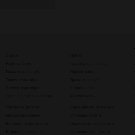
Зброя
Набої
Нарізна зброя
Гладкоствольні набої
Гладкоствольна зброя
Нарізні набої
Травматична зброя
Травматичні набої
Пневматична зброя
Холості набої
Зброя під патрон Флобера
Кулі пневматичні
Чистка та догляд
Сертифікати та пакети
Масла і просочення
Стрілецькі пакети
Шомполи та протягання
Подарункові сертифікати
ки
Набори для чищення
Стрілецькі абонементи