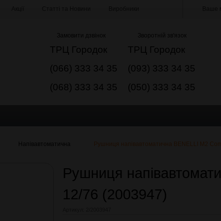
Акції
Статті та Новини
Виробники
Ваше м
Замовити дзвінок
Зворотній зв'язок
ТРЦ Городок
ТРЦ Городок
(066) 333 34 35
(093) 333 34 35
(068) 333 34 35
(050) 333 34 35
Напівавтоматична
Рушниця напівавтоматична BENELLI М2 Comfo
Рушниця напівавтомати
12/76 (2003947)
Артикул:
2/2003947