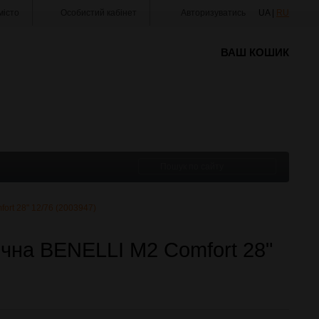
істо
Особистий кабінет
Авторизуватись
UA |
RU
ВАШ КОШИК
rt 28" 12/76 (2003947)
чна BENELLI М2 Comfort 28"