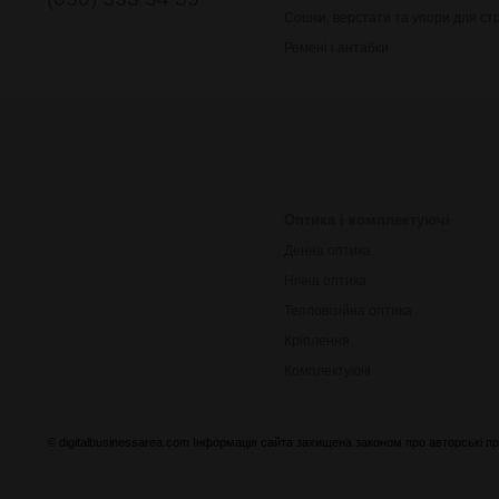
Сошки, верстати та упори для ст
Ремені і антабки
Оптика і комплектуючі
Денна оптика
Нічна оптика
Тепловізійна оптика
Кріплення
Комплектуючі
© digitalbusinessarea.com Інформація сайта захищена законом про авторські пр