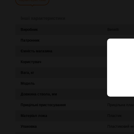
Інші характеристики
Виробник
Benelli
Патронник
76 мм
Ємність магазина
4+1
Користувач
Правша
Вага, кг
3,25
Модель
М2
Довжина ствола, мм
710
Прицільні пристосування
Прицільна пла
Матеріал ложа
Пластик
Упаковка
Пластиковий к