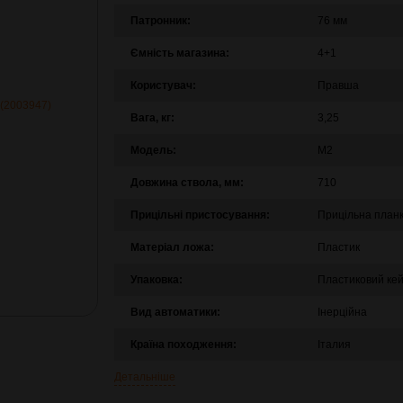
Патронник:
76 мм
Ємність магазина:
4+1
Користувач:
Правша
Вага, кг:
3,25
Модель:
М2
Довжина ствола, мм:
710
Прицільні пристосування:
Прицільна план
Матеріал ложа:
Пластик
Упаковка:
Пластиковий ке
Вид автоматики:
Інерційна
Країна походження:
Італия
Детальніше