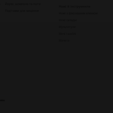
рільби
Йоржі, шомпола та патчі
Ножі й інструменти
Підставки для чищення
Ножі з фіксованим клинком
Ножі складні
Мультитули
Мечі і шаблі
Мачете
ава.