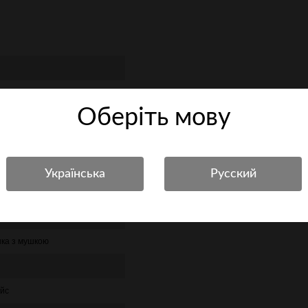
Оберiть мову
нка з мушкою
ейс