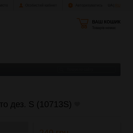
істо
Особистий кабінет
Авторизуватись
UA |
RU
ВАШ КОШИК
Товарів немає
то дез. S (10713S)
240 грн.