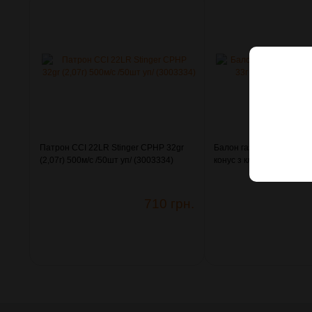
Патрон CCI 22LR Stinger CPHP 32gr
Балон газовий Sabre Re
(2,07г) 500м/с /50шт уп/ (3003334)
конус з кліпсою (4290114
710 грн.