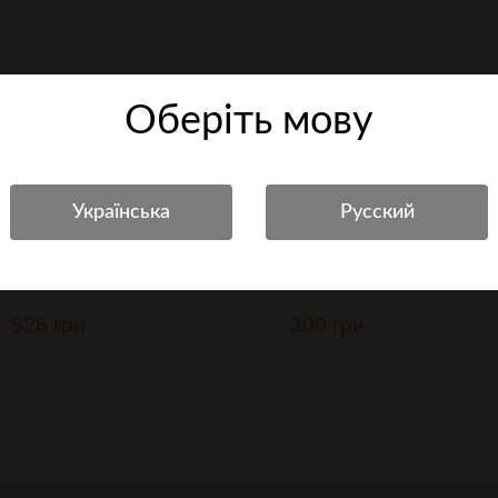
Оберiть мову
d Compact 33г
Балон газовий Klever Ballistol Pepper
Балон газовий K
)
KO Fog, 50 мл (4290031)
KO Jet, 40 мл 
526 грн.
300 грн.