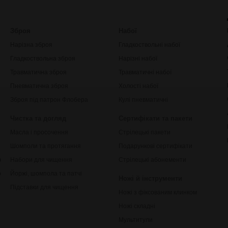
Зброя
Набої
Нарізна зброя
Гладкоствольні набої
Гладкоствольна зброя
Нарізні набої
Травматична зброя
Травматичні набої
Пневматична зброя
Холості набої
Зброя під патрон Флобера
Кулі пневматичні
Чистка та догляд
Сертифікати та пакети
Масла і просочення
Стрілецькі пакети
Шомполи та протягання
Подарункові сертифікати
ки
Набори для чищення
Стрілецькі абонементи
рільби
Йоржі, шомпола та патчі
Ножі й інструменти
Підставки для чищення
Ножі з фіксованим клинком
Ножі складні
Мультитули