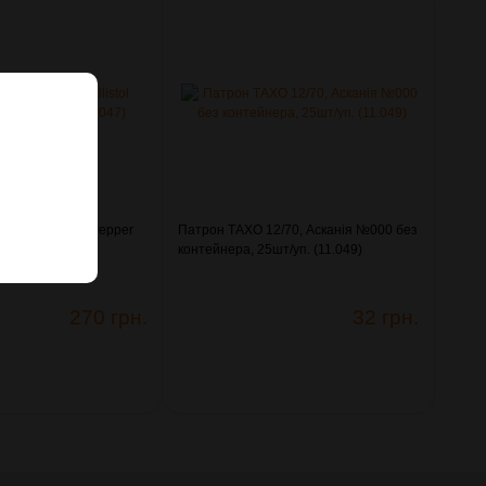
lever Ballistol Pepper
Патрон ТАХО 12/70, Асканія №000 без
(4290047)
контейнера, 25шт/уп. (11.049)
270 грн.
32 грн.