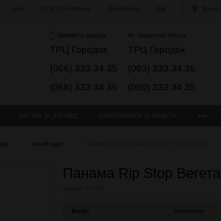
Акції
Статті та Новини
Виробники
Ще
Ваше м
Замовити дзвінок
Зворотній зв'язок
ТРЦ Городок
ТРЦ Городок
(066) 333 34 35
(093) 333 34 35
(068) 333 34 35
(050) 333 34 35
ЧИСТКА ТА ДОГЛЯД
СЕРТИФІКАТИ ТА ПАКЕТИ
дяг
Інший одяг
Панама Rip Stop Вегетато дез. S (10713S)
Панама Rip Stop Вегета
Артикул:
10713S
Колір:
Камуфляж