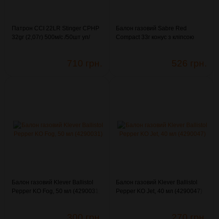
Патрон CCI 22LR Stinger CPHP
Балон газовий Sabre Red
32gr (2,07г) 500м/с /50шт уп/
Compact 33г конус з кліпсою
(3003334)
(4290114)
710 грн.
526 грн.
Балон газовий Klever Ballistol
Балон газовий Klever Ballistol
Pepper KO Fog, 50 мл (4290031)
Pepper KO Jet, 40 мл (4290047)
300 грн.
270 грн.