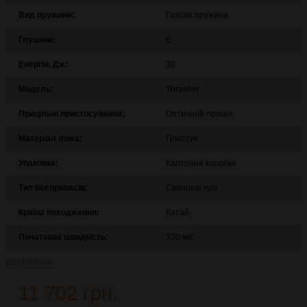
Вид пружини:
Газова пружина
Глушник:
Є
Енергія, Дж:
30
Модель:
Thrasher
Прицільні пристосування:
Оптичний приціл
Матеріал ложа:
Пластик
Упаковка:
Картонна коробка
Тип боєприпасів:
Свинцеві кулі
Країна походження:
Китай
Початкова швидкість:
330 м/с
Детальніше
11 702 грн.