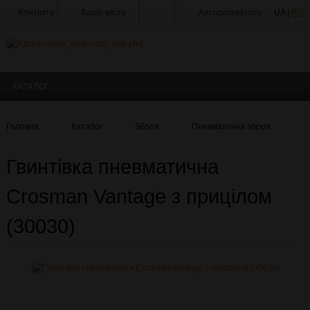
Контакти
Ваше місто
Авторизуватись
UA |
RU
Тир
Майстерня
КАТАЛОГ
Доставка
Оплата
Головна
Каталог
Зброя
Пневматична зброя
Г
Акції
Гвинтівка пневматична
Статті
та
Новини
Crosman Vantage з прицілом
Виробники
(30030)
Про
компанію
Галерея