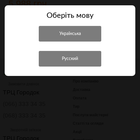
5 988 грн.
Оберiть мову
Повідомити про надходження
Порівняти
ДОДАТКОВО
Про компанію
Замовити дзвінок
Доставка
ТРЦ Городок
Оплата
(066) 333 34 35
Тир
(068) 333 34 35
Послуги майстерні
Статті та огляди
Зворотній зв'язок
Акції
ТРЦ Городок