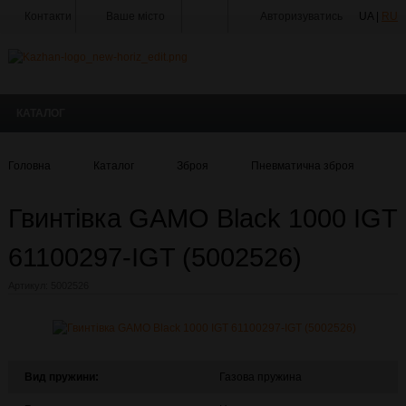
Контакти
Ваше місто
Авторизуватись
UA |
RU
Тир
Майстерня
КАТАЛОГ
Доставка
Оплата
Головна
Каталог
Зброя
Пневматична зброя
Г
Акції
Гвинтівка GAMO Black 1000 IGT
Статті
та
Новини
61100297-IGT (5002526)
Виробники
Артикул:
5002526
Про
компанію
Галерея
Вид пружини:
Газова пружина