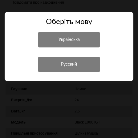
Повідомити про надходження
Порівняти
Оберiть мову
Характеристики
Інші характеристики
Виробник
Gamo
Вид пружини
Газова пружина
Глушник
Немає
Енергія, Дж
24
Вага, кг
2,5
Модель
Black 1000 IGT
Прицільні пристосування
Цілик і мушка