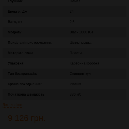
Глушник:
Немає
Енергія, Дж:
24
Вага, кг:
2,5
Модель:
Black 1000 IGT
Прицільні пристосування:
Цілик і мушка
Матеріал ложа:
Пластик
Упаковка:
Картонна коробка
Тип боєприпасів:
Свинцеві кулі
Країна походження:
Іспанія
Початкова швидкість:
386 м/с
Детальніше
9 126 грн.