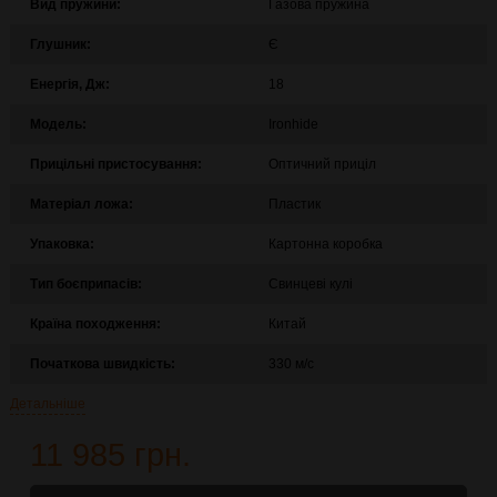
Вид пружини:
Газова пружина
Глушник:
Є
Енергія, Дж:
18
Модель:
Ironhide
Прицільні пристосування:
Оптичний приціл
Матеріал ложа:
Пластик
Упаковка:
Картонна коробка
Тип боєприпасів:
Свинцеві кулі
Країна походження:
Китай
Початкова швидкість:
330 м/с
Детальніше
11 985 грн.