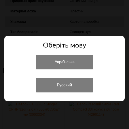
Прицільні пристосування
Оптичний приціл
Матеріал ложа
Пластик
Упаковка
Картонна коробка
Тип боєприпасів
Свинцеві кулі
Країна походження
Китай
Оберiть мову
Початкова швидкість
330 м/с
Персональні рекомендації