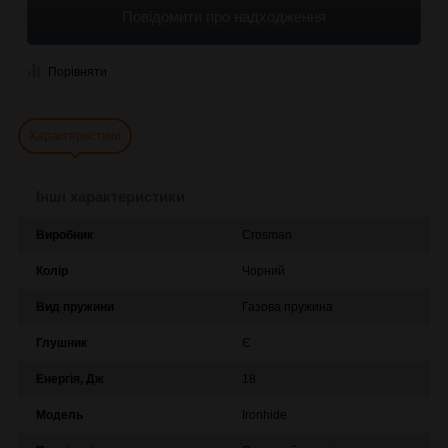
Повідомити про надходження
Порівняти
Характеристики
Інші характеристики
Виробник
Crosman
Колір
Чорний
Вид пружини
Газова пружина
Глушник
Є
Енергія, Дж
18
Модель
Ironhide