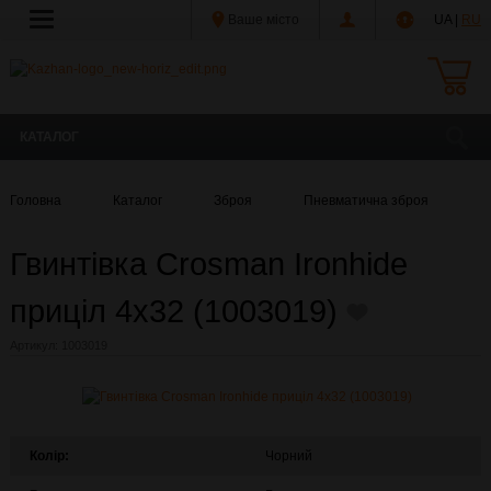
Ваше місто
UA |
RU
КАТАЛОГ
Головна
Каталог
Зброя
Пневматична зброя
Г
Гвинтівка Crosman Ironhide
приціл 4х32 (1003019)
Артикул:
1003019
Колір:
Чорний