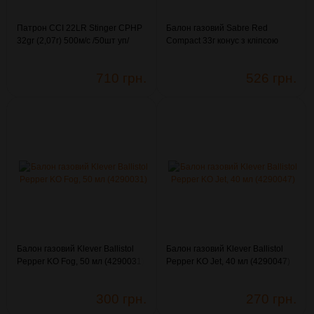
Патрон CCI 22LR Stinger CPHP
Балон газовий Sabre Red
32gr (2,07г) 500м/с /50шт уп/
Compact 33г конус з кліпсою
(3003334)
(4290114)
710 грн.
526 грн.
Балон газовий Klever Ballistol
Балон газовий Klever Ballistol
Pepper KO Fog, 50 мл (4290031)
Pepper KO Jet, 40 мл (4290047)
300 грн.
270 грн.