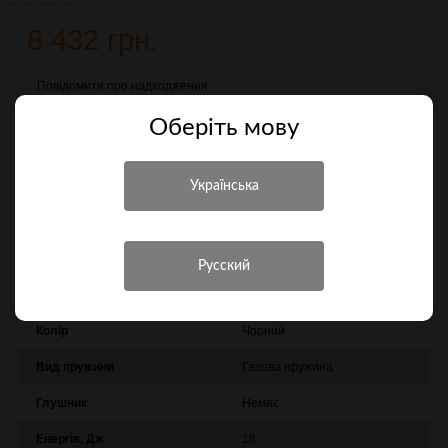
8 432 грн.
Повідомити про надходження
Оберiть мову
Порівняти
Характеристики
Інші характеристики
Виробник
Crosman
Колір
Чорний
Вид пружини
Газова пружина
Глушник
Немає
Енергія, Дж
18