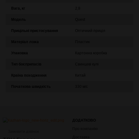
Вага, кг
2,8
Модель
Quest
Прицільні пристосування
Оптичний приціл
Матеріал ложа
Пластик
Упаковка
Картонна коробка
Тип боєприпасів
Свинцеві кулі
Країна походження
Китай
Початкова швидкість
330 м/с
ДОДАТКОВО
Про компанію
Замовити дзвінок
Доставка