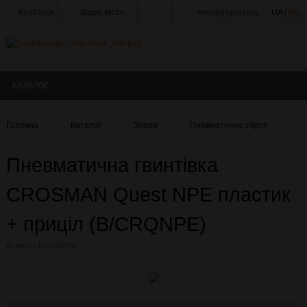
Контакти
Ваше місто
Авторизуватись
UA |
RU
Тир
Майстерня
КАТАЛОГ
Доставка
Оплата
Головна
Каталог
Зброя
Пневматична зброя
Г
Акції
Пневматична гвинтівка
Статті
та
Новини
CROSMAN Quest NPE пластик
Виробники
+ приціл (В/CRQNPE)
Про
Артикул:
В/CRQNPE
компанію
Галерея