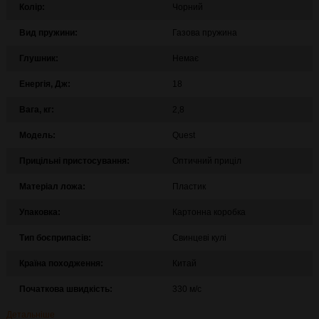
Колір:
Чорний
Вид пружини:
Газова пружина
Глушник:
Немає
Енергія, Дж:
18
Вага, кг:
2,8
Модель:
Quest
Прицільні пристосування:
Оптичний приціл
Матеріал ложа:
Пластик
Упаковка:
Картонна коробка
Тип боєприпасів:
Свинцеві кулі
Країна походження:
Китай
Початкова швидкість:
330 м/с
Детальніше