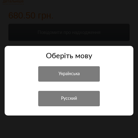
Детальніше
680.50 грн.
Повідомити про надходження
Порівняти
Оберiть мову
Характеристики
Інші характеристики
Виробник
Sig Sauer
Країна походження
Китай